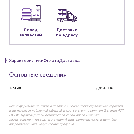
Наши партнёры
Чат-бот
Склад
Доставка
запчастей
по адресу
+7 (918) 070-19-79
Пн – пт: 9:00 – 18:00
sales@profpotok.ru
Характеристики
Оплата
Доставка
г. Краснодар, ул. Российская, 63
Основные сведения
Бренд
ДЖИЛЕКС
Вся информация на сайте о товарах и ценах носит справочный характер
и не является публичной офертой в соответствии с пунктом 2 статьи 437
ГК РФ. Производитель оставляет за собой право изменять
характеристики товара, его внешний вид, комплектность и цену без
предварительного уведомления продавца