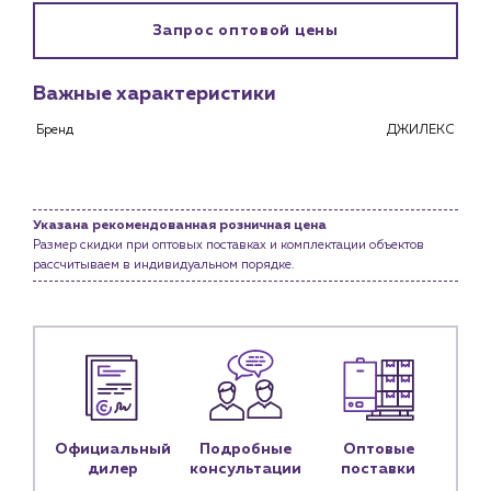
Снабженцам и подрядным организациям
Запрос оптовой цены
Монтажным бригадам
Предприятиям и юр.лицам
Важные характеристики
О компании
История компании
Бренд
ДЖИЛЕКС
Услуги
Водоснабжение и теплоснабжение
Сервис и обслуживание инженерных систем
Указана рекомендованная розничная цена
Размер скидки при оптовых поставках и комплектации объектов
Доставка
рассчитываем в индивидуальном порядке.
Портфолио
Новости
Блог
Личный кабинет
Официальный
Подробные
Оптовые
Контакты
дилер
консультации
поставки
Контактные данные