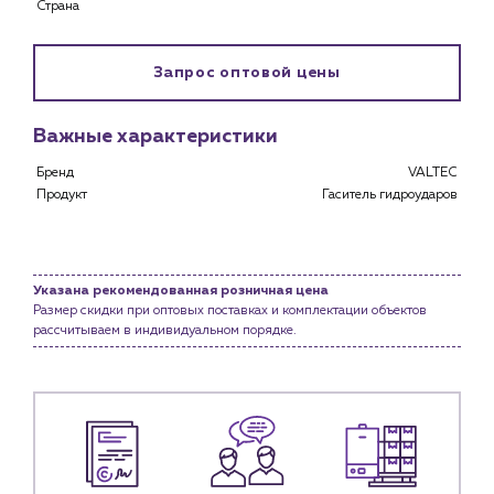
Застройщикам
Страна
Снабженцам и подрядным организациям
Монтажным бригадам
Запрос оптовой цены
Предприятиям и юр.лицам
О компании
Важные характеристики
История компании
Бренд
VALTEC
Услуги
Продукт
Гаситель гидроударов
Водоснабжение и теплоснабжение
Сервис и обслуживание инженерных систем
Доставка
Указана рекомендованная розничная цена
Портфолио
Размер скидки при оптовых поставках и комплектации объектов
рассчитываем в индивидуальном порядке.
Новости
Блог
Личный кабинет
Контакты