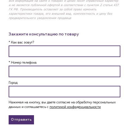
Вся информация на сайте о товарах и ценах носит справочный характер
и не является публичной офертой в соответствии с пунктом 2 статьи 437
ГК РФ. Производитель оставляет за собой право изменять
характеристики товара, его внешний вид, комплектность и цену без
предварительного уведомления продавца
Закажите консультацию по товару
* Как вас зовут?
* Номер телефона
Город
Нажимая на кнопку, вы даете согласие на обработку персональных
данных и соглашаетесь c
политикой конфиденциальности
Отправить