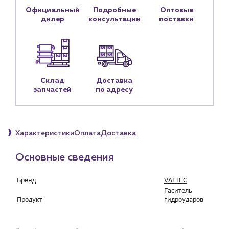
Контактные данные
Официальный
Подробные
Оптовые
дилер
консультации
поставки
Наши партнёры
Чат-бот
+7 (918) 070-19-79
Склад
Доставка
запчастей
по адресу
Пн – пт: 9:00 – 18:00
sales@profpotok.ru
г. Краснодар, ул. Российская, 63
Характеристики
Оплата
Доставка
Основные сведения
Бренд
VALTEC
Гаситель
Продукт
гидроударов