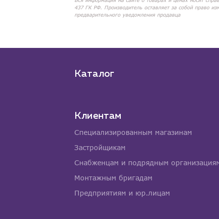
Вся информация на сайте о товарах и ценах носит спра
437 ГК РФ. Производитель оставляет за собой право из
предварительного уведомления продавца
Каталог
Клиентам
Специализированным магазинам
Застройщикам
Снабженцам и подрядным организация
Монтажным бригадам
Предприятиям и юр.лицам