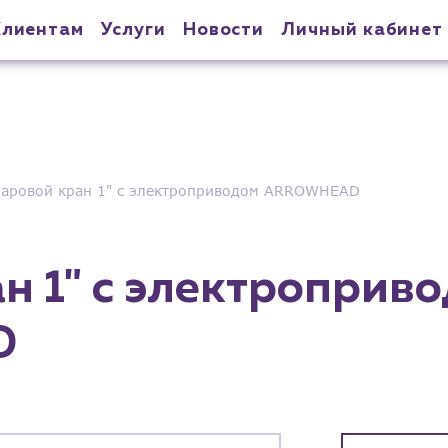
Клиентам
Услуги
Новости
Личный кабинет
аровой кран 1" с электроприводом ARROWHEAD
н 1" с электроприв
D