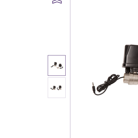
Каталог
Клиента
Специализированны
Застройщикам
Снабженцам и подр
Монтажным бригад
Предприятиям и юр
О компа
История компании