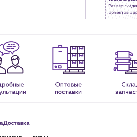
Размер скидк
9-79
sales@profpotok.ru
объектов рас
 18:00
г. Краснодар, ул. Российская, 63
дробные
Оптовые
Скла
ультации
поставки
запчас
а
Доставка