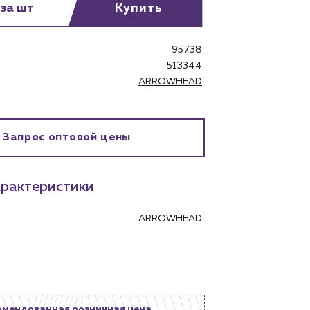
 за шт
Купить
95738
513344
ARROWHEAD
бинет
Запрос оптовой цены
рактеристики
ARROWHEAD
омендованная розничная цена