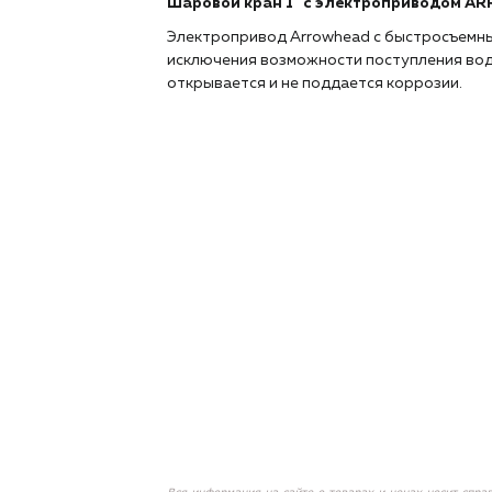
Шаровой кран 1" с электроприводом A
Электропривод Arrowhead с быстросъемны
исключения возможности поступления вод
открывается и не поддается коррозии.