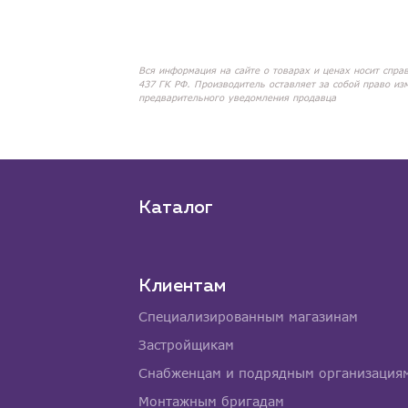
Вся информация на сайте о товарах и ценах носит спра
437 ГК РФ. Производитель оставляет за собой право из
предварительного уведомления продавца
Каталог
Клиентам
Специализированным магазинам
Застройщикам
Снабженцам и подрядным организация
Монтажным бригадам