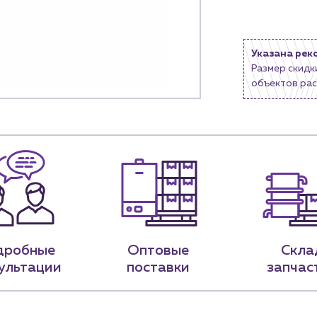
9-79
sales@profpotok.ru
Указана рек
 18:00
г. Краснодар, ул. Российская, 63
Размер скидк
объектов рас
дробные
Оптовые
Скла
ультации
поставки
запчас