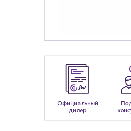
+7 (918) 070-1
Пн – пт: 9:00 –
Официальный
По
дилер
конс