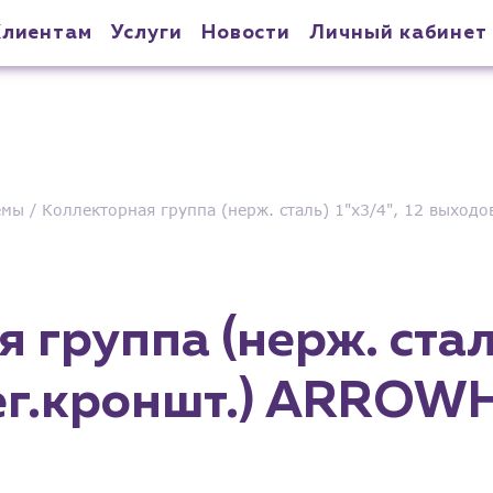
Клиентам
Услуги
Новости
Личный кабинет
емы
Коллекторная группа (нерж. сталь) 1"х3/4", 12 выход
группа (нерж. сталь
рег.кроншт.) ARROW