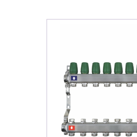
Каталог
Клиента
Специализированны
Застройщикам
Снабженцам и подр
Монтажным бригад
Предприятиям и юр
О компа
История компании