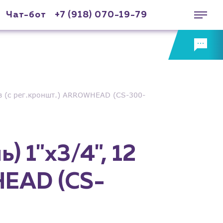
Чат-бот
+7 (918) 070-19-79
ов (с рег.кроншт.) ARROWHEAD (CS-300-
) 1"х3/4", 12
HEAD (CS-