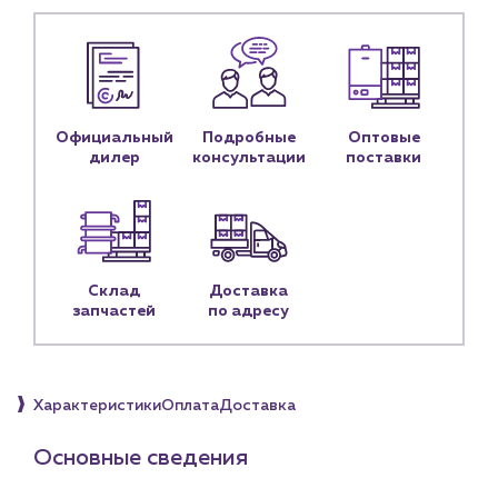
Контакты
Контактные данные
Наши партнёры
Чат-бот
Официальный
Подробные
Оптовые
дилер
консультации
поставки
+7 (918) 070-19-79
Пн – пт: 9:00 – 18:00
sales@profpotok.ru
Склад
Доставка
г. Краснодар, ул. Российская, 63
запчастей
по адресу
Характеристики
Оплата
Доставка
Основные сведения