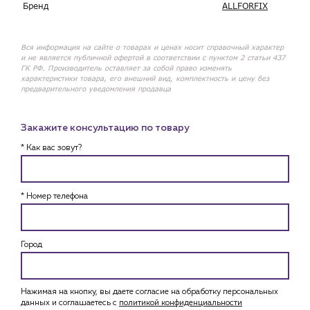
Бренд
ALLFORFIX
Вся информация на сайте о товарах и ценах носит справочный характер
и не является публичной офертой в соответствии с пунктом 2 статьи 437
ГК РФ. Производитель оставляет за собой право изменять
характеристики товара, его внешний вид, комплектность и цену без
предварительного уведомления продавца
Закажите консультацию по товару
* Как вас зовут?
* Номер телефона
Город
Нажимая на кнопку, вы даете согласие на обработку персональных
данных и соглашаетесь c
политикой конфиденциальности