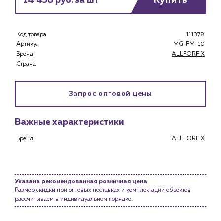
14 458 руб. за шт
Купить
Застройщикам
Снабженцам и подрядным организациям
Монтажным бригадам
Код товара
111378
Предприятиям и юр.лицам
Артикул
MG-FM-10
Бренд
ALLFORFIX
О компании
Страна
История компании
Услуги
Запрос оптовой цены
Водоснабжение и теплоснабжение
Сервис и обслуживание инженерных систем
Важные характеристики
Доставка
Бренд
ALLFORFIX
Портфолио
Новости
Указана рекомендованная розничная цена
Блог
Размер скидки при оптовых поставках и комплектации объектов
рассчитываем в индивидуальном порядке.
Личный кабинет