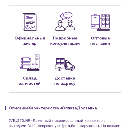
Блог
Личный кабинет
Контакты
Контактные данные
Официальный
Наши партнёры
Подробные
Оптовые
дилер
консультации
поставки
Чат-бот
+7 (918) 070-19-79
Склад
Доставка
Пн – пт: 9:00 – 18:00
запчастей
по адресу
sales@profpotok.ru
г. Краснодар, ул. Российская, 63
Описание
Характеристики
Оплата
Доставка
(VTc.570.NE) Латунный никелированный коллектор c
выходами 3/4", «евроконус» (резьба – наружная). На каждом