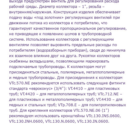
выходе предусмотрен вентиль для регулирования расхода
рабочей среды. Диаметр коллектора – 1", резьба –
внутренняя/наружная. Конструкция изделия обеспечивает
подачу воды «под золотник» регулирующих вентилей при
движении потока из коллектора к потребителю, что
гарантирует качественное пропорциональное регулирование,
не приводящее к появлению шумов в трубопроводной
системе. Использование коллекторов с регулирующими
вентилями позволяет выровнять предельные расходы по
потребителям (водоразборным приборам), сводя до минимума
их взаимное влияние друг на друга. Рукоятки коллекторов
снабжены вкладышами, позволяющими маркировать
подключаемые трубопроводы. К коллекторам могут
присоединяться стальные, полимерные, металлополимерные
и медные трубопроводы. Для присоединения к коллекторам
VTc.570.NЕ рекомендуется использовать следующие фитинги
стандарта «евроконус» (3/4"): VT.4410 – для пластиковых
труб; VT.4420 – для металлополимерных труб; VTc.712.NE –
для пластиковых и металлополимерных труб; VT.4430 – для
медных и стальных труб; VTp.708.E – для полипропиленовых
труб. Для крепления коллекторов VTc.570.NE.06 (1")
рекомендуем использовать кронштейны VTc.130.INS.0600,
VTc.130.INH.0600, VTc.130.N.0600, VTc.130.IN.0600.