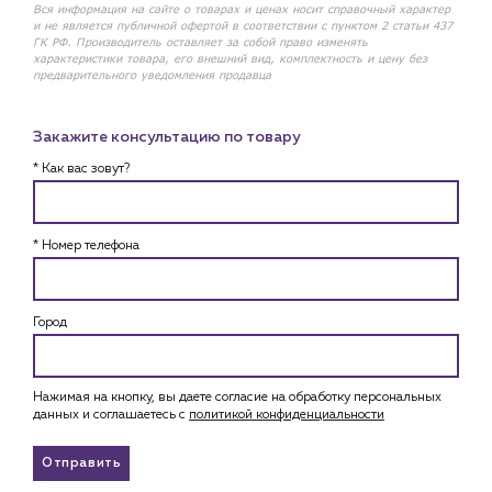
Вся информация на сайте о товарах и ценах носит справочный характер
и не является публичной офертой в соответствии с пунктом 2 статьи 437
ГК РФ. Производитель оставляет за собой право изменять
характеристики товара, его внешний вид, комплектность и цену без
предварительного уведомления продавца
Закажите консультацию по товару
* Как вас зовут?
* Номер телефона
Город
Нажимая на кнопку, вы даете согласие на обработку персональных
данных и соглашаетесь c
политикой конфиденциальности
Отправить