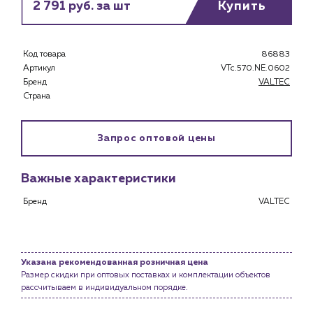
2 791 руб. за шт
Купить
Каталог
Клиентам
Специализированным магазинам
Код товара
86883
Застройщикам
Артикул
VTc.570.NE.0602
Бренд
VALTEC
Снабженцам и подрядным организациям
Страна
Монтажным бригадам
Предприятиям и юр.лицам
Запрос оптовой цены
О компании
История компании
Важные характеристики
Услуги
Бренд
VALTEC
Водоснабжение и теплоснабжение
Сервис и обслуживание инженерных систем
Доставка
Портфолио
Указана рекомендованная розничная цена
Размер скидки при оптовых поставках и комплектации объектов
Новости
рассчитываем в индивидуальном порядке.