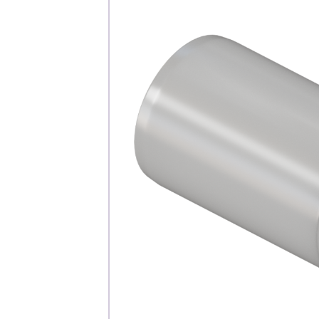
Каталог
Клиента
Специализированны
Застройщикам
Снабженцам и подр
Монтажным бригад
Предприятиям и юр
О компа
История компании