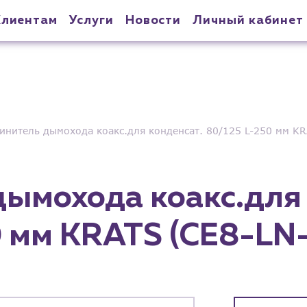
Клиентам
Услуги
Новости
Личный кабинет
инитель дымохода коакс.для конденсат. 80/125 L-250 мм KR
дымохода коакс.для 
 мм KRATS (CE8-LN-