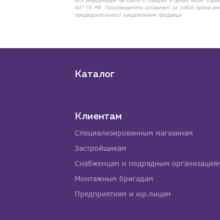
Вся информация на сайте о товарах и ценах носит спра
437 ГК РФ. Производитель оставляет за собой право из
предварительного уведомления продавца
Каталог
Клиентам
Специализированным магазинам
Застройщикам
Снабженцам и подрядным организация
Монтажным бригадам
Предприятиям и юр.лицам