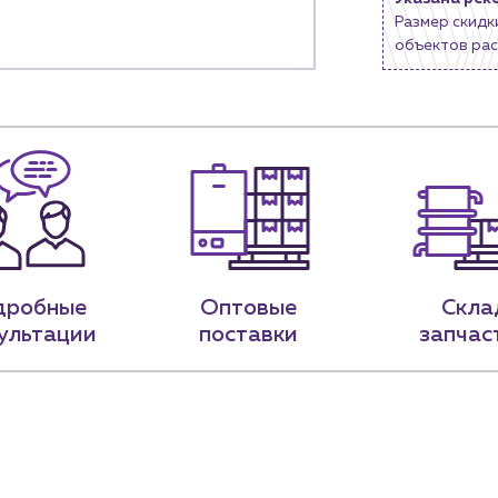
Размер скидк
9-79
sales@profpotok.ru
объектов рас
 18:00
г. Краснодар, ул. Российская, 63
дробные
Оптовые
Скла
ультации
поставки
запчас