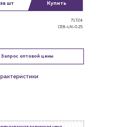
 за шт
Купить
71724
CE8-LN-0.25
бинет
Запрос оптовой цены
рактеристики
омендованная розничная цена