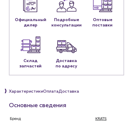
Контактные данные
Наши партнёры
Официальный
Подробные
Оптовые
Чат-бот
дилер
консультации
поставки
+7 (918) 070-19-79
Пн – пт: 9:00 – 18:00
Склад
Доставка
sales@profpotok.ru
запчастей
по адресу
г. Краснодар, ул. Российская, 63
Характеристики
Оплата
Доставка
Основные сведения
Бренд
KRATS