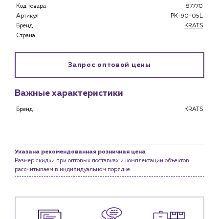
Застройщикам
Код товара
87770
Снабженцам и подрядным организациям
Артикул
PK-90-05L
Бренд
KRATS
Монтажным бригадам
Страна
Предприятиям и юр.лицам
О компании
Запрос оптовой цены
История компании
Услуги
Важные характеристики
Водоснабжение и теплоснабжение
Сервис и обслуживание инженерных систем
Бренд
KRATS
Доставка
Портфолио
Указана рекомендованная розничная цена
Новости
Размер скидки при оптовых поставках и комплектации объектов
рассчитываем в индивидуальном порядке.
Блог
Личный кабинет
Контакты