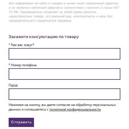
Вся информация на сайте о товарах и ценах носит справочный характер
и не является публичной офертой в соответствии с пунктом 2 статьи 437
ГК РФ. Производитель оставляет за собой право изменять
характеристики товара, его внешний вид, комплектность и цену без
предварительного уведомления продавца
Закажите консультацию по товару
* Как вас зовут?
* Номер телефона
Город
Нажимая на кнопку, вы даете согласие на обработку персональных
данных и соглашаетесь c
политикой конфиденциальности
Отправить