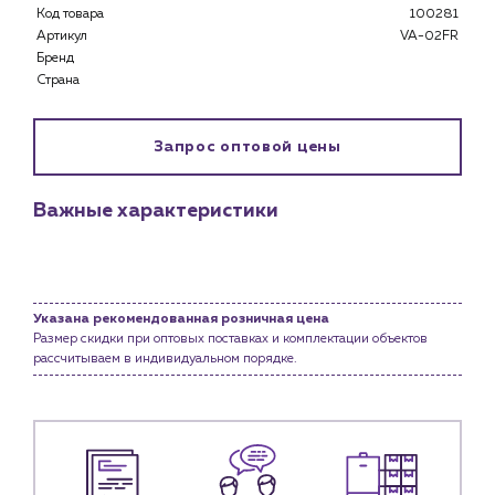
Каталог
Код товара
100281
Артикул
VA-02FR
Клиентам
Бренд
Специализированным магазинам
Страна
Застройщикам
Снабженцам и подрядным организациям
Запрос оптовой цены
Монтажным бригадам
Предприятиям и юр.лицам
Важные характеристики
О компании
История компании
Услуги
Водоснабжение и теплоснабжение
Указана рекомендованная розничная цена
Размер скидки при оптовых поставках и комплектации объектов
Сервис и обслуживание инженерных систем
рассчитываем в индивидуальном порядке.
Доставка
Портфолио
Новости