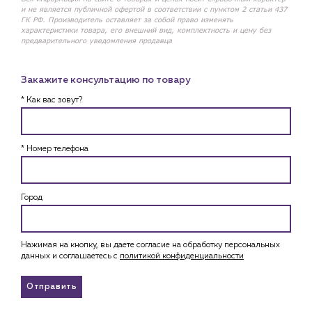
и не является публичной офертой в соответствии с пунктом 2 статьи 437
ГК РФ. Производитель оставляет за собой право изменять
характеристики товара, его внешний вид, комплектность и цену без
предварительного уведомления продавца
Закажите консультацию по товару
* Как вас зовут?
* Номер телефона
Город
Нажимая на кнопку, вы даете согласие на обработку персональных
данных и соглашаетесь c
политикой конфиденциальности
Отправить