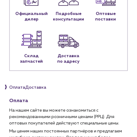
Блог
Личный кабинет
Официальный
Подробные
Оптовые
дилер
консультации
поставки
Контакты
Контактные данные
Наши партнёры
Чат-бот
Склад
Доставка
запчастей
по адресу
+7 (918) 070-19-79
Пн – пт: 9:00 – 18:00
Оплата
Доставка
sales@profpotok.ru
Оплата
г. Краснодар, ул. Российская, 63
На нашем сайте вы можете ознакомиться с
рекомендованными розничными ценами (РРЦ). Для
оптовых покупателей действуют специальные цены.
Мы ценим наших постоянных партнёров и предлагаем