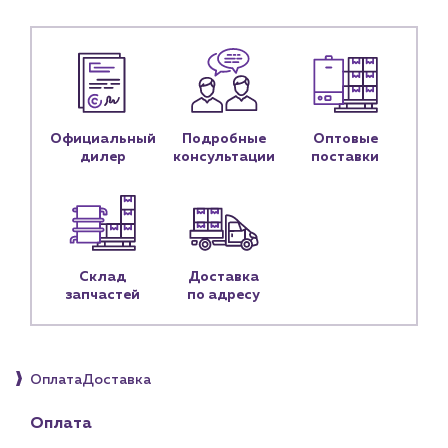
Блог
Личный кабинет
Контакты
Контактные данные
Официальный
Подробные
Оптовые
Наши партнёры
дилер
консультации
поставки
Чат-бот
+7 (918) 070-19-79
Склад
Доставка
Пн – пт: 9:00 – 18:00
запчастей
по адресу
sales@profpotok.ru
г. Краснодар, ул. Российская, 63
Оплата
Доставка
Оплата