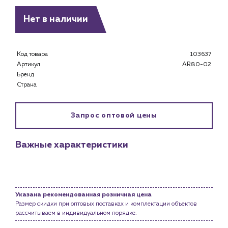
Каталог
Нет в наличии
Клиентам
Специализированным магазинам
Код товара
103637
Застройщикам
Артикул
AR80-02
Снабженцам и подрядным организациям
Бренд
Монтажным бригадам
Страна
Предприятиям и юр.лицам
О компании
Запрос оптовой цены
История компании
Услуги
Важные характеристики
Водоснабжение и теплоснабжение
Сервис и обслуживание инженерных систем
Доставка
Указана рекомендованная розничная цена
Портфолио
Размер скидки при оптовых поставках и комплектации объектов
рассчитываем в индивидуальном порядке.
Новости