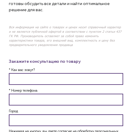
готовы обсудить все детали и найти оптимальное
решение для вас.
Вся информация на сайте о товарах и ценах носит справочный характер
и не является публичной офертой в соответствии с пунктом 2 статьи 437
ГК РФ. Производитель оставляет за собой право изменять
характеристики товара, его внешний вид, комплектность и цену без
предварительного уведомления продавца
Закажите консультацию по товару
* Как вас зовут?
* Номер телефона
Город
Нажимая на кнопку, вы даете согласие на обработку персональных