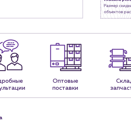
Размер скидк
9-79
sales@profpotok.ru
объектов рас
 18:00
г. Краснодар, ул. Российская, 63
дробные
Оптовые
Скла
ультации
поставки
запчас
а