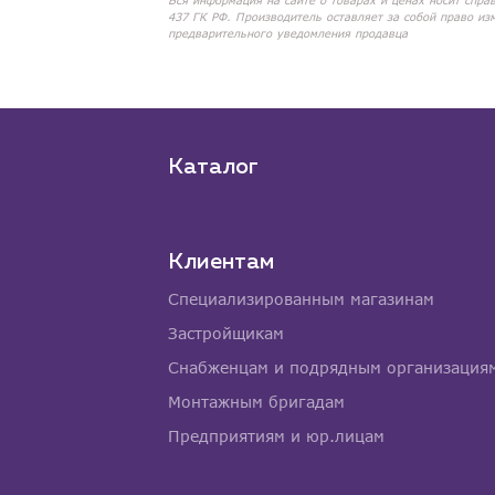
Вся информация на сайте о товарах и ценах носит спра
437 ГК РФ. Производитель оставляет за собой право из
предварительного уведомления продавца
Каталог
Клиентам
Специализированным магазинам
Застройщикам
Снабженцам и подрядным организация
Монтажным бригадам
Предприятиям и юр.лицам