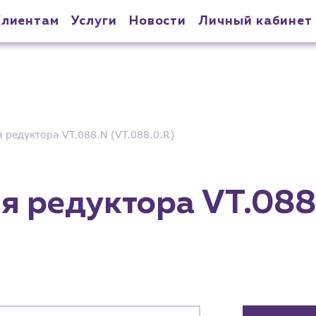
Клиентам
Услуги
Новости
Личный кабинет
 редуктора VT.088.N (VT.088.0.R)
я редуктора VT.088