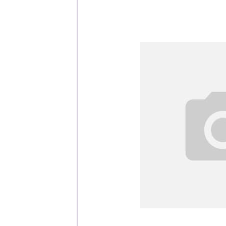
Каталог
Клиента
Специализированны
Застройщикам
Снабженцам и подр
Монтажным бригад
Предприятиям и юр
О компа
История компании