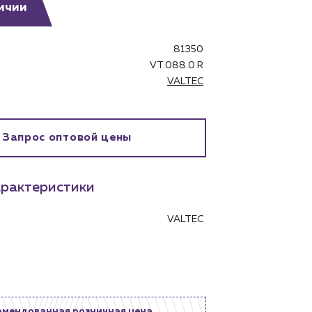
ичии
81350
VT.088.0.R
VALTEC
бинет
Запрос оптовой цены
рактеристики
VALTEC
омендованная розничная цена