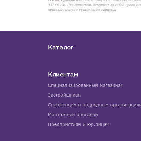
Вся информация на сайте о товарах и ценах носит спра
437 ГК РФ. Производитель оставляет за собой право из
предварительного уведомления продавца
Каталог
Клиентам
Специализированным магазинам
Застройщикам
Снабженцам и подрядным организация
Монтажным бригадам
Предприятиям и юр.лицам