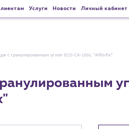
Клиентам
Услуги
Новости
Личный кабинет
дж с гранулированным углем ECO CA-10SL "Allforfix"
гранулированным у
x"