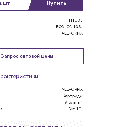
а шт
Купить
111009
ECO-CA-10SL
ALLFORFIX
бинет
Запрос оптовой цены
рактеристики
ALLFORFIX
Картридж
Угольный
тра
Slim 10"
омендованная розничная цена