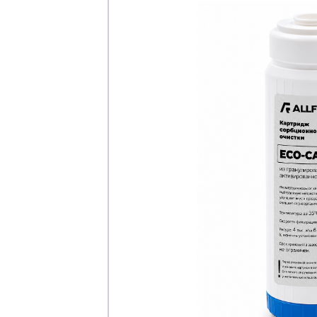
Каталог
Клиента
Специализированны
Застройщикам
Снабженцам и подр
Монтажным бригад
Предприятиям и юр
О компа
История компании