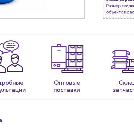
Размер скидк
9-79
sales@profpotok.ru
объектов рас
 18:00
г. Краснодар, ул. Российская, 63
дробные
Оптовые
Скла
ультации
поставки
запчас
а