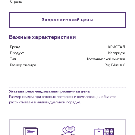
Страна
Специализированным магазинам
Застройщикам
Снабженцам и подрядным организациям
Запрос оптовой цены
Монтажным бригадам
Предприятиям и юр.лицам
Важные характеристики
О компании
Бренд
КРИСТАЛ
История компании
Продукт
Картридж
Тип
Механической очистки
Услуги
Размер фильтра
Big Blue 10"
Водоснабжение и теплоснабжение
Сервис и обслуживание инженерных систем
Доставка
Указана рекомендованная розничная цена
Портфолио
Размер скидки при оптовых поставках и комплектации объектов
рассчитываем в индивидуальном порядке.
Новости
Блог
Личный кабинет