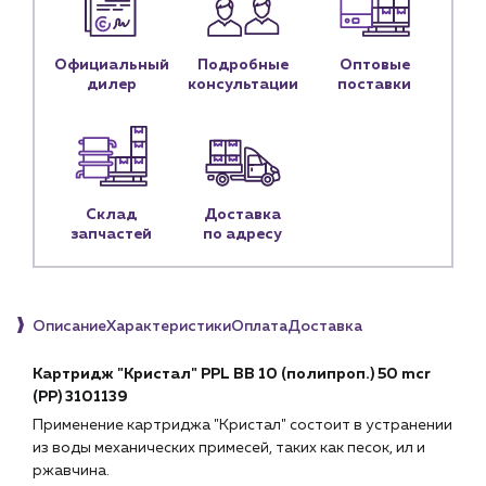
Контакты
Контактные данные
Официальный
Подробные
Оптовые
Наши партнёры
дилер
консультации
поставки
Чат-бот
+7 (918) 070-19-79
Склад
Доставка
Пн – пт: 9:00 – 18:00
запчастей
по адресу
sales@profpotok.ru
г. Краснодар, ул. Российская, 63
Описание
Характеристики
Оплата
Доставка
Картридж "Кристал" PPL BB 10 (полипроп.) 50 mcr
(PP) 3101139
Применение картриджа "Кристал" состоит в устранении
из воды механических примесей, таких как песок, ил и
ржавчина.