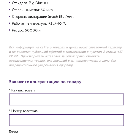
Стандарт:
Big Blue 10
Степень очистки: 50 мкр.
Скорость фильтрации (max): 15 л/мин.
Рабочая температура: +2…+40 °С.
Ресурс: 50000 л.
Вся информация на сайте о товарах и ценах носит справочный характер
и не является публичной офертой в соответствии с пунктом 2 статьи 437
ГК РФ. Производитель оставляет за собой право изменять
характеристики товара, его внешний вид, комплектность и цену без
предварительного уведомления продавца
Закажите консультацию по товару
* Как вас зовут?
* Номер телефона
Город