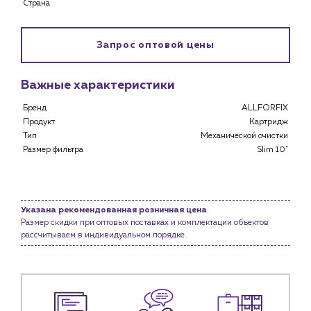
Страна
Застройщикам
Снабженцам и подрядным организациям
Запрос оптовой цены
Монтажным бригадам
Предприятиям и юр.лицам
Важные характеристики
О компании
История компании
Бренд
ALLFORFIX
Продукт
Картридж
Услуги
Тип
Механической очистки
Размер фильтра
Slim 10"
Водоснабжение и теплоснабжение
Сервис и обслуживание инженерных систем
Доставка
Портфолио
Указана рекомендованная розничная цена
Размер скидки при оптовых поставках и комплектации объектов
Новости
рассчитываем в индивидуальном порядке.
Блог
Личный кабинет