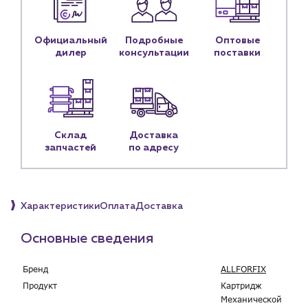
Контакты
Контактные данные
Наши партнёры
Официальный
Подробные
Оптовые
дилер
консультации
поставки
Чат-бот
+7 (918) 070-19-79
Склад
Доставка
Пн – пт: 9:00 – 18:00
запчастей
по адресу
sales@profpotok.ru
г. Краснодар, ул. Российская, 63
Характеристики
Оплата
Доставка
Основные сведения
Бренд
ALLFORFIX
Продукт
Картридж
Механической