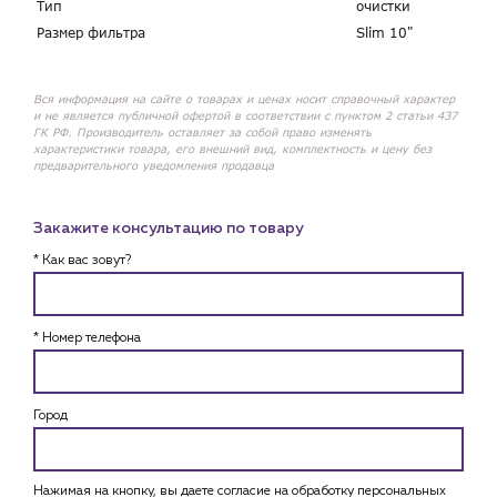
Тип
очистки
Размер фильтра
Slim 10"
Вся информация на сайте о товарах и ценах носит справочный характер
и не является публичной офертой в соответствии с пунктом 2 статьи 437
ГК РФ. Производитель оставляет за собой право изменять
характеристики товара, его внешний вид, комплектность и цену без
предварительного уведомления продавца
Закажите консультацию по товару
* Как вас зовут?
* Номер телефона
Город
Нажимая на кнопку, вы даете согласие на обработку персональных