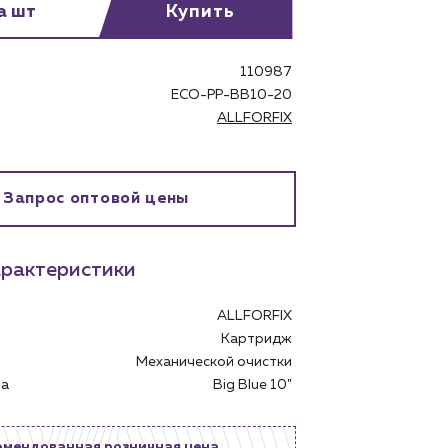
а шт
Купить
110987
ECO-PP-BB10-20
ALLFORFIX
бинет
Запрос оптовой цены
рактеристики
ALLFORFIX
Картридж
Механической очистки
тра
Big Blue 10"
омендованная розничная цена