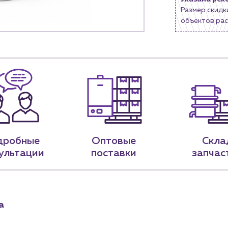
Размер скидк
9-79
sales@profpotok.ru
объектов рас
 18:00
г. Краснодар, ул. Российская, 63
дробные
Оптовые
Скла
ультации
поставки
запчас
а