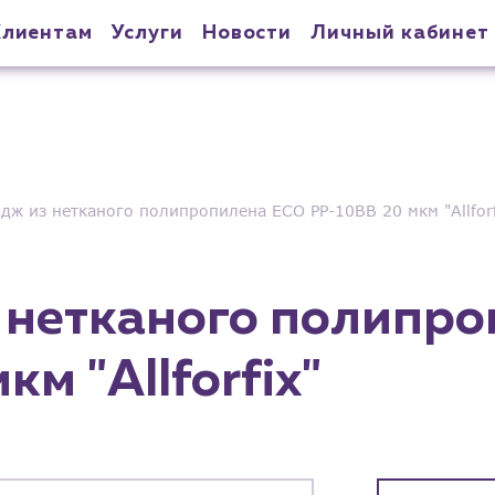
Клиентам
Услуги
Новости
Личный кабинет
дж из нетканого полипропилена ECO PP-10BB 20 мкм "Allforf
 нетканого полипр
м "Allforfix"