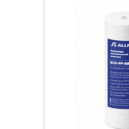
Каталог
Клиента
Специализированны
Застройщикам
Снабженцам и подр
Монтажным бригад
Предприятиям и юр
О компа
История компании