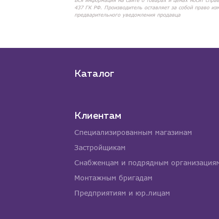
Вся информация на сайте о товарах и ценах носит спра
437 ГК РФ. Производитель оставляет за собой право из
предварительного уведомления продавца
Каталог
Клиентам
Специализированным магазинам
Застройщикам
Снабженцам и подрядным организация
Монтажным бригадам
Предприятиям и юр.лицам