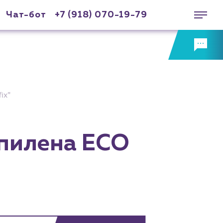
Чат-бот
+7 (918) 070-19-79
ix"
опилена ECO