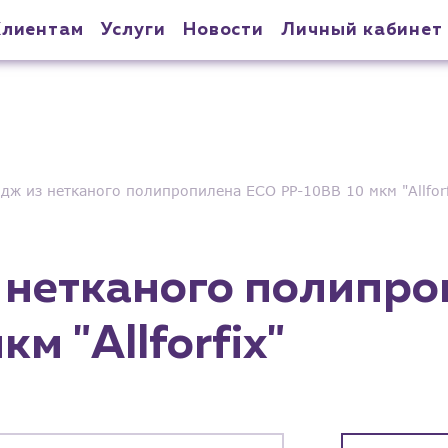
Клиентам
Услуги
Новости
Личный кабинет
дж из нетканого полипропилена ECO PP-10BB 10 мкм "Allforf
 нетканого полипр
м "Allforfix"