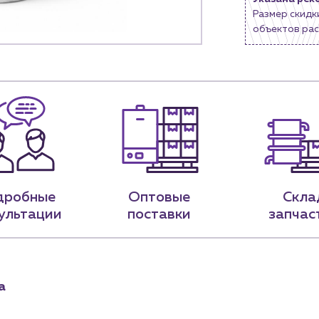
Размер скидк
9-79
sales@profpotok.ru
объектов рас
 18:00
г. Краснодар, ул. Российская, 63
дробные
Оптовые
Скла
ультации
поставки
запчас
а