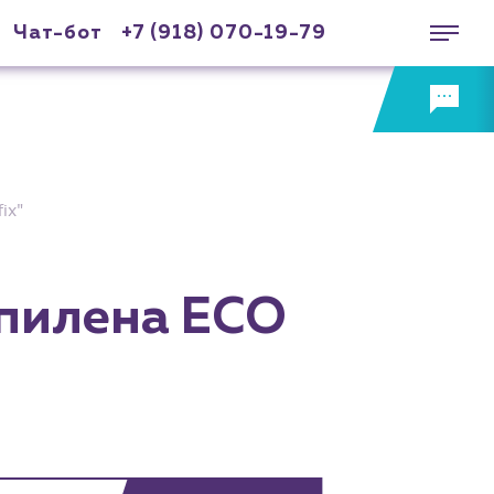
Чат-бот
+7 (918) 070-19-79
ix"
опилена ECO