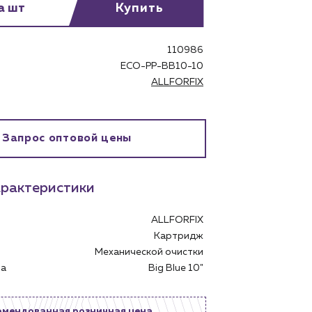
а шт
Купить
110986
ECO-PP-BB10-10
ALLFORFIX
бинет
Запрос оптовой цены
рактеристики
ALLFORFIX
Картридж
Механической очистки
тра
Big Blue 10"
омендованная розничная цена