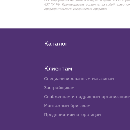
Вся информация на сайте о товарах и ценах носит спра
437 ГК РФ. Производитель оставляет за собой право из
предварительного уведомления продавца
Каталог
Клиентам
Специализированным магазинам
Застройщикам
Снабженцам и подрядным организация
Монтажным бригадам
Предприятиям и юр.лицам