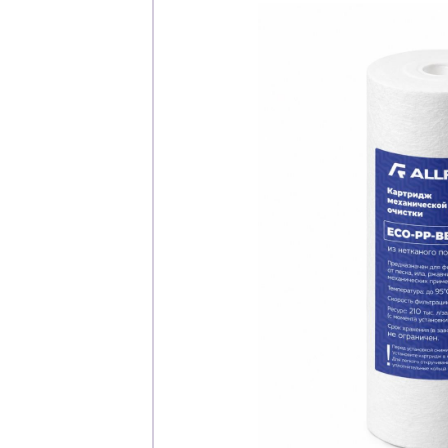
Каталог
Клиента
Специализированны
Застройщикам
Снабженцам и подр
Монтажным бригад
Предприятиям и юр
О компа
История компании