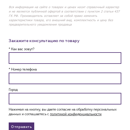
Вся информация на сайте о товарах и ценах носит справочный характер
и не является публичной офертой в соответствии с пунктом 2 статьи 437
ГК РФ. Производитель оставляет за собой право изменять
характеристики товара, его внешний вид, комплектность и цену без
предварительного уведомления продавца
Закажите консультацию по товару
* Как вас зовут?
* Номер телефона
Город
Нажимая на кнопку, вы даете согласие на обработку персональных
данных и соглашаетесь c
политикой конфиденциальности
Отправить