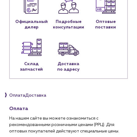
Блог
Личный кабинет
Официальный
Подробные
Оптовые
Контакты
дилер
консультации
поставки
Контактные данные
Наши партнёры
Чат-бот
Склад
Доставка
запчастей
по адресу
+7 (918) 070-19-79
Пн – пт: 9:00 – 18:00
Оплата
Доставка
sales@profpotok.ru
г. Краснодар, ул. Российская, 63
Оплата
На нашем сайте вы можете ознакомиться с
рекомендованными розничными ценами (РРЦ). Для
оптовых покупателей действуют специальные цены.