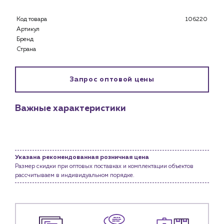
Каталог
Код товара
106220
Клиентам
Артикул
Специализированным магазинам
Бренд
Страна
Застройщикам
Снабженцам и подрядным организациям
Монтажным бригадам
Запрос оптовой цены
Предприятиям и юр.лицам
О компании
Важные характеристики
История компании
Услуги
Водоснабжение и теплоснабжение
Указана рекомендованная розничная цена
Сервис и обслуживание инженерных систем
Размер скидки при оптовых поставках и комплектации объектов
Доставка
рассчитываем в индивидуальном порядке.
Портфолио
Новости