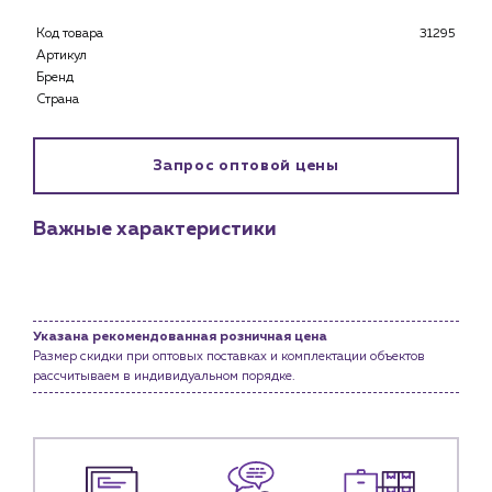
Каталог
Код товара
31295
Клиентам
Артикул
Бренд
Специализированным магазинам
Страна
Застройщикам
Снабженцам и подрядным организациям
Монтажным бригадам
Запрос оптовой цены
Предприятиям и юр.лицам
О компании
Важные характеристики
История компании
Услуги
Водоснабжение и теплоснабжение
Указана рекомендованная розничная цена
Сервис и обслуживание инженерных систем
Размер скидки при оптовых поставках и комплектации объектов
Доставка
рассчитываем в индивидуальном порядке.
Портфолио
Новости