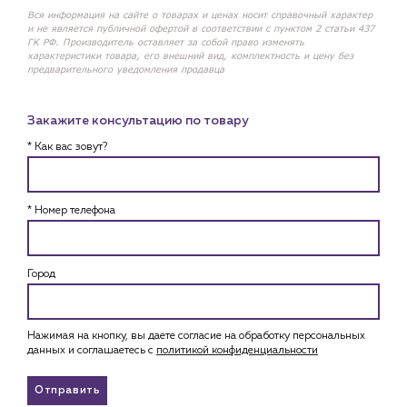
Вся информация на сайте о товарах и ценах носит справочный характер
и не является публичной офертой в соответствии с пунктом 2 статьи 437
ГК РФ. Производитель оставляет за собой право изменять
характеристики товара, его внешний вид, комплектность и цену без
предварительного уведомления продавца
Закажите консультацию по товару
* Как вас зовут?
* Номер телефона
Город
Нажимая на кнопку, вы даете согласие на обработку персональных
данных и соглашаетесь c
политикой конфиденциальности
Отправить