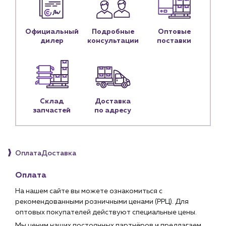
Блог
Личный кабинет
Официальный
Подробные
Оптовые
дилер
консультации
поставки
Контакты
Контактные данные
Наши партнёры
Чат-бот
Склад
Доставка
запчастей
по адресу
+7 (918) 070-19-79
Пн – пт: 9:00 – 18:00
Оплата
Доставка
sales@profpotok.ru
Оплата
г. Краснодар, ул. Российская, 63
На нашем сайте вы можете ознакомиться с
рекомендованными розничными ценами (РРЦ). Для
оптовых покупателей действуют специальные цены.
Мы ценим наших постоянных партнёров и предлагаем