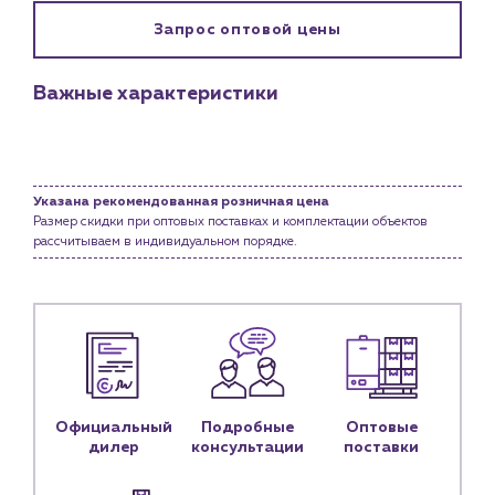
Клиентам
Запрос оптовой цены
Специализированным магазинам
Застройщикам
Важные характеристики
Снабженцам и подрядным организациям
Монтажным бригадам
Предприятиям и юр.лицам
О компании
Указана рекомендованная розничная цена
Размер скидки при оптовых поставках и комплектации объектов
История компании
рассчитываем в индивидуальном порядке.
Услуги
Водоснабжение и теплоснабжение
Сервис и обслуживание инженерных систем
Доставка
Портфолио
Официальный
Подробные
Оптовые
Новости
дилер
консультации
поставки
Блог