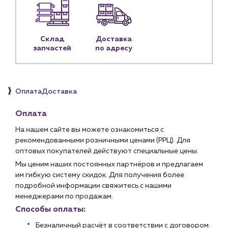
Личный кабинет
Контакты
Склад
Доставка
Контактные данные
запчастей
по адресу
Наши партнёры
Чат-бот
Оплата
Доставка
+7 (918) 070-19-79
Оплата
Пн – пт: 9:00 – 18:00
На нашем сайте вы можете ознакомиться с
рекомендованными розничными ценами (РРЦ). Для
sales@profpotok.ru
оптовых покупателей действуют специальные цены.
Мы ценим наших постоянных партнёров и предлагаем
г. Краснодар, ул. Российская, 63
им гибкую систему скидок. Для получения более
подробной информации свяжитесь с нашими
менеджерами по продажам.
Способы оплаты:
Безналичный расчёт в соответствии с договором.