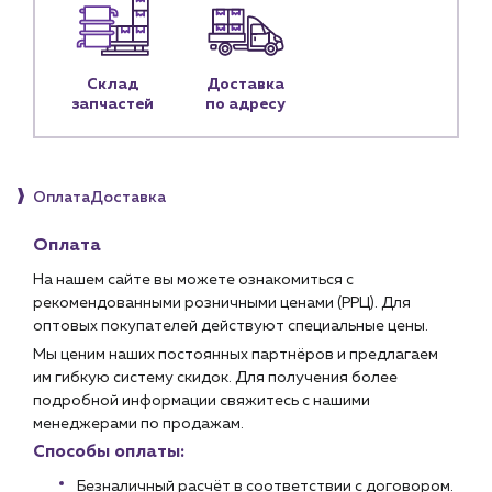
Личный кабинет
Контакты
Склад
Доставка
Контактные данные
запчастей
по адресу
Наши партнёры
Чат-бот
Оплата
Доставка
+7 (918) 070-19-79
Оплата
Пн – пт: 9:00 – 18:00
На нашем сайте вы можете ознакомиться с
рекомендованными розничными ценами (РРЦ). Для
sales@profpotok.ru
оптовых покупателей действуют специальные цены.
Мы ценим наших постоянных партнёров и предлагаем
г. Краснодар, ул. Российская, 63
им гибкую систему скидок. Для получения более
подробной информации свяжитесь с нашими
менеджерами по продажам.
Способы оплаты:
Безналичный расчёт в соответствии с договором.