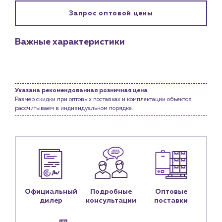
Клиентам
Запрос оптовой цены
Специализированным магазинам
Застройщикам
Важные характеристики
Снабженцам и подрядным организациям
Монтажным бригадам
Предприятиям и юр.лицам
О компании
Указана рекомендованная розничная цена
Размер скидки при оптовых поставках и комплектации объектов
История компании
рассчитываем в индивидуальном порядке.
Услуги
Водоснабжение и теплоснабжение
Сервис и обслуживание инженерных систем
Доставка
Портфолио
Официальный
Подробные
Оптовые
Новости
дилер
консультации
поставки
Блог