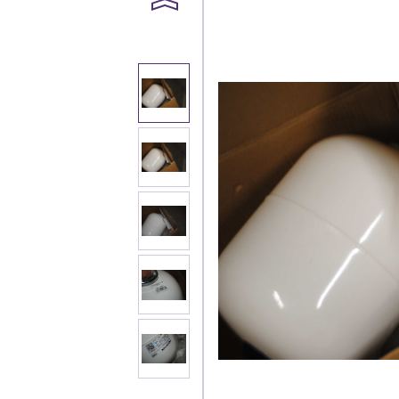
Каталог
Клиента
Специализированны
Застройщикам
Снабженцам и подр
Монтажным бригад
Предприятиям и юр
О компа
История компании