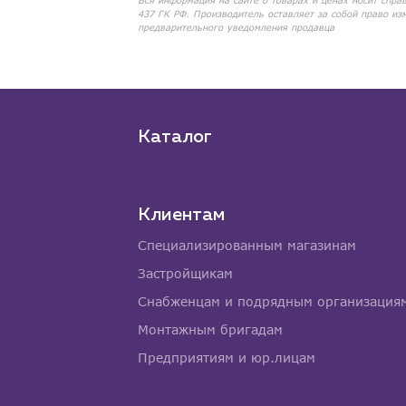
Вся информация на сайте о товарах и ценах носит спра
437 ГК РФ. Производитель оставляет за собой право из
предварительного уведомления продавца
Каталог
Клиентам
Специализированным магазинам
Застройщикам
Снабженцам и подрядным организация
Монтажным бригадам
Предприятиям и юр.лицам