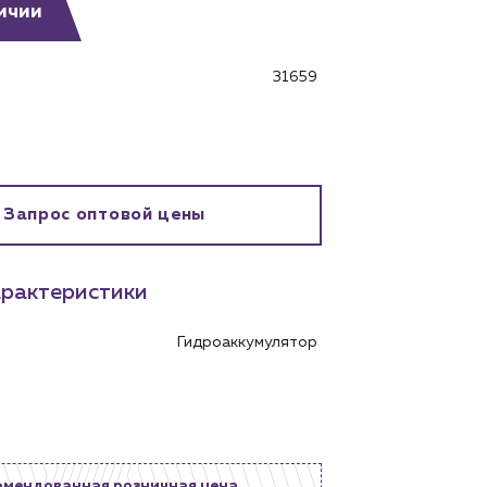
ичии
31659
бинет
Запрос оптовой цены
рактеристики
Гидроаккумулятор
омендованная розничная цена