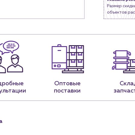
Размер скидк
9-79
sales@profpotok.ru
объектов рас
 18:00
г. Краснодар, ул. Российская, 63
дробные
Оптовые
Скла
ультации
поставки
запчас
а