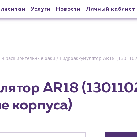
Клиентам
Услуги
Новости
Личный кабинет
 и расширительные баки
Гидроаккумулятор AR18 (1301102
лятор AR18 (130110
е корпуса)