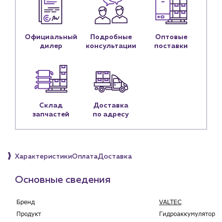
Блог
Личный кабинет
Официальный
Подробные
Оптовые
Контакты
дилер
консультации
поставки
Контактные данные
Наши партнёры
Чат-бот
Склад
Доставка
запчастей
по адресу
+7 (918) 070-19-79
Пн – пт: 9:00 – 18:00
Характеристики
Оплата
Доставка
sales@profpotok.ru
г. Краснодар, ул. Российская, 63
Основные сведения
Бренд
VALTEC
Продукт
Гидроаккумулятор