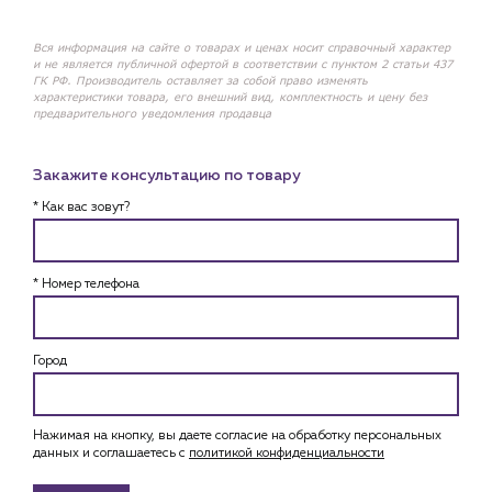
Вся информация на сайте о товарах и ценах носит справочный характер
и не является публичной офертой в соответствии с пунктом 2 статьи 437
ГК РФ. Производитель оставляет за собой право изменять
характеристики товара, его внешний вид, комплектность и цену без
предварительного уведомления продавца
Закажите консультацию по товару
* Как вас зовут?
* Номер телефона
Город
Нажимая на кнопку, вы даете согласие на обработку персональных
данных и соглашаетесь c
политикой конфиденциальности