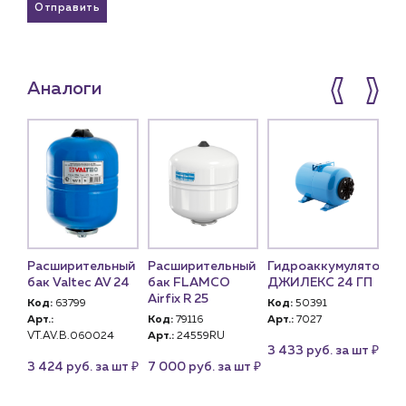
Отправить
Аналоги
Расширительный
Расширительный
Гидроаккумулятор
Ги
ый
бак Valtec AV 24
бак FLAMCO
ДЖИЛЕКС 24 ГП
дл
Airfix R 25
во
Код:
63799
Код:
50391
ый
TA
Арт.:
Код:
79116
Арт.:
7027
(г
VT.AV.B.060024
Арт.:
24559RU
24)
₽
3 433 руб. за шт
Ко
₽
₽
3 424 руб. за шт
7 000 руб. за шт
Арт
це