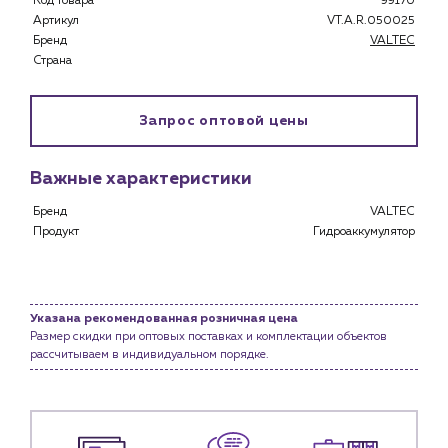
Код товара
99170
Каталог
Артикул
VT.A.R.050025
Бренд
VALTEC
Клиентам
Страна
Специализированным магазинам
Застройщикам
Запрос оптовой цены
Снабженцам и подрядным организациям
Монтажным бригадам
Предприятиям и юр.лицам
Важные характеристики
О компании
Бренд
VALTEC
Продукт
Гидроаккумулятор
История компании
Услуги
Водоснабжение и теплоснабжение
Указана рекомендованная розничная цена
Сервис и обслуживание инженерных систем
Размер скидки при оптовых поставках и комплектации объектов
Доставка
рассчитываем в индивидуальном порядке.
Портфолио
Новости