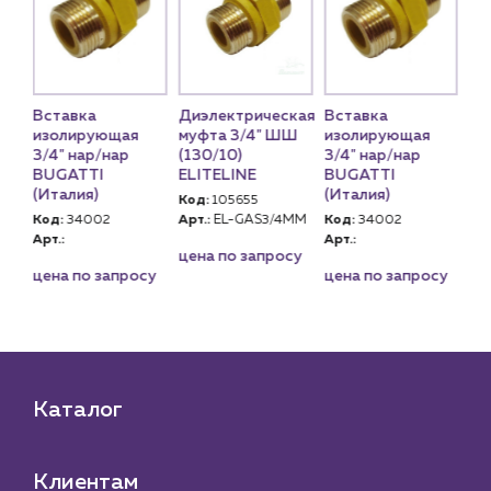
кая
Вставка
Диэлектрическая
Вставка
Ди
Ш
изолирующая
муфта 3/4" ШШ
изолирующая
му
3/4" нар/нар
(130/10)
3/4" нар/нар
(1
BUGATTI
ELITELINE
BUGATTI
EL
(Италия)
(Италия)
Код:
105655
Ко
MM
Код:
34002
Арт.:
EL-GAS3/4MM
Код:
34002
Арт
Арт.:
Арт.:
су
цена по запросу
це
цена по запросу
цена по запросу
Каталог
Клиентам