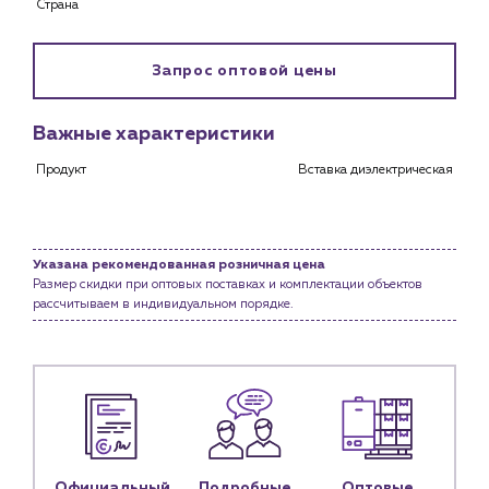
Страна
Каталог
Запрос оптовой цены
Клиентам
Важные характеристики
Специализированным магазинам
Застройщикам
Продукт
Вставка диэлектрическая
Снабженцам и подрядным организациям
Монтажным бригадам
Предприятиям и юр.лицам
Указана рекомендованная розничная цена
О компании
Размер скидки при оптовых поставках и комплектации объектов
рассчитываем в индивидуальном порядке.
История компании
Услуги
Водоснабжение и теплоснабжение
Сервис и обслуживание инженерных систем
Доставка
Портфолио
Официальный
Подробные
Оптовые