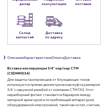
дилер
консультации
поставки
Новости
Блог
Личный кабинет
Склад
Контакты
Доставка
запчастей
по адресу
Контактные данные
Наши партнёры
Чат-бот
Описание
Характеристики
Оплата
Доставка
Вставка изолирующая 3/4" нар/нар СТМ
+7 (918) 070-19-79
(CSDMM034)
Пн – пт: 9:00 – 18:00
Для защиты газопроводов от блуждающих токов
используется прямая диэлектрическая муфта размером
sales@profpotok.ru
3/4' с наружной резьбой от компании СТМ ГАЗ. Этот
неразборный фитинг становится барьером между
г. Краснодар, ул. Российская, 63
запорной арматурой и потребляющей аппаратурой,
оборудованной электроникой, такой как котел, счетчик,