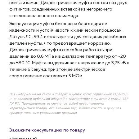
плита и камин. Диэлектрическая муфта состоит из двух
фитингов, соединенных вставкой из негорючего
стеклонаполненного полиамида.
Эксплуатация муфты безопасна благодаря ее
надежности и устойчивости к химическим процессам.
Латунь ЛС-59-1 используется для создания резьбовых
деталей муфты, что предотвращает коррозию.
Диэлектрическая муфта способна работать при
давлении до 0,6 МПа и в диапазоне температур от -20
до +80 °C. Муфта выдерживает напряжение до 3,75 кВ в
течение 6 секунд, при этом ее электрическое
сопротивление составляет 5 МОм.
Вся информация на сайте о товарах и ценах носит справочный характер
и не является публичной офертой в соответствии с пунктом 2 статьи 437
ГК РФ. Производитель оставляет за собой право изменять
характеристики товара, его внешний вид, комплектность и цену без
предварительного уведомления продавца
Закажите консультацию по товару