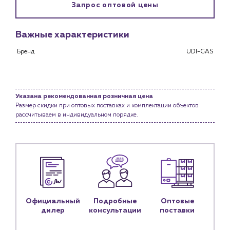
Запрос оптовой цены
Клиентам
Специализированным магазинам
Важные характеристики
Застройщикам
Снабженцам и подрядным организациям
Бренд
UDI-GAS
Монтажным бригадам
Предприятиям и юр.лицам
О компании
Указана рекомендованная розничная цена
История компании
Размер скидки при оптовых поставках и комплектации объектов
рассчитываем в индивидуальном порядке.
Услуги
Водоснабжение и теплоснабжение
Сервис и обслуживание инженерных систем
Доставка
Портфолио
Новости
Официальный
Подробные
Оптовые
дилер
консультации
поставки
Блог