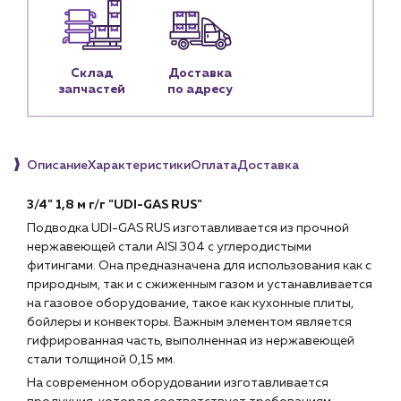
Личный кабинет
Контакты
Контактные данные
Склад
Доставка
запчастей
по адресу
Наши партнёры
Чат-бот
Описание
Характеристики
Оплата
Доставка
+7 (918) 070-19-79
3/4" 1,8 м г/г "UDI-GAS RUS"
Пн – пт: 9:00 – 18:00
Подводка UDI-GAS RUS изготавливается из прочной
нержавеющей стали AISI 304 с углеродистыми
sales@profpotok.ru
фитингами. Она предназначена для использования как с
природным, так и с сжиженным газом и устанавливается
г. Краснодар, ул. Российская, 63
на газовое оборудование, такое как кухонные плиты,
бойлеры и конвекторы. Важным элементом является
гифрированная часть, выполненная из нержавеющей
стали толщиной 0,15 мм.
На современном оборудовании изготавливается