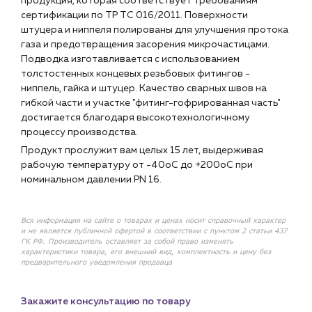
продукция, которая соответствует требованиям
сертификации по ТР ТС 016/2011. Поверхности
штуцера и ниппеля полированы для улучшения протока
газа и предотвращения засорения микрочастицами.
Подводка изготавливается с использованием
толстостенных концевых резьбовых фитингов -
ниппель, гайка и штуцер. Качество сварных швов на
гибкой части и участке "фитинг-гофрированная часть"
достигается благодаря высокотехнологичному
процессу производства.
Продукт прослужит вам целых 15 лет, выдерживая
рабочую температуру от -40оС до +200оС при
номинальном давлении PN 16.
Вся информация на сайте о товарах и ценах носит справочный характер
и не является публичной офертой в соответствии с пунктом 2 статьи 437
ГК РФ. Производитель оставляет за собой право изменять
характеристики товара, его внешний вид, комплектность и цену без
предварительного уведомления продавца
Закажите консультацию по товару