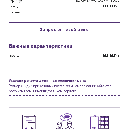
Застройщикам
Артикул
EL-GAS/PVC-1/2FM-600L
Бренд
ELITELINE
Снабженцам и подрядным организациям
Страна
Монтажным бригадам
Предприятиям и юр.лицам
Запрос оптовой цены
О компании
История компании
Важные характеристики
Услуги
Бренд
ELITELINE
Водоснабжение и теплоснабжение
Сервис и обслуживание инженерных систем
Доставка
Портфолио
Указана рекомендованная розничная цена
Размер скидки при оптовых поставках и комплектации объектов
Новости
рассчитываем в индивидуальном порядке.
Блог
Личный кабинет
Контакты