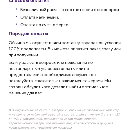
Способы оплаты:
Безналичный расчёт в соответствии с договором.
Оплата наличными.
Оплата по счёт-оферте.
Порядок оплаты
Обычно мы осуществляем поставку товара при условии
100% предоплаты. Вы можете оплатить заказ сразу или
при получении.
Если у вас есть вопросы или пожелания по
нестандартным условиям оплаты или по
предоставлению необходимых документов,
пожалуйста, свяжитесь с нашими менеджерами. Мы
готовы обсудить все детали и найти оптимальное
решение для вас.
Вся информация на сайте о товарах и ценах носит справочный характер
и не является публичной офертой в соответствии с пунктом 2 статьи 437
ГК РФ. Производитель оставляет за собой право изменять
характеристики товара, его внешний вид, комплектность и цену без
предварительного уведомления продавца