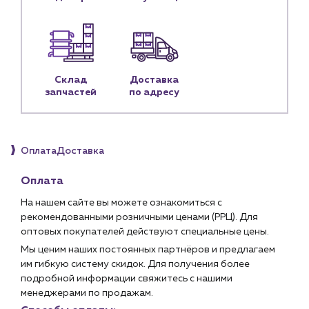
Личный кабинет
Контакты
Контактные данные
Склад
Доставка
Наши партнёры
запчастей
по адресу
Чат-бот
+7 (918) 070-19-79
Оплата
Доставка
Пн – пт: 9:00 – 18:00
Оплата
На нашем сайте вы можете ознакомиться с
sales@profpotok.ru
рекомендованными розничными ценами (РРЦ). Для
г. Краснодар, ул. Российская, 63
оптовых покупателей действуют специальные цены.
Мы ценим наших постоянных партнёров и предлагаем
им гибкую систему скидок. Для получения более
подробной информации свяжитесь с нашими
менеджерами по продажам.