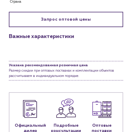
Страна
Клиентам
Специализированным магазинам
Запрос оптовой цены
Застройщикам
Снабженцам и подрядным организациям
Важные характеристики
Монтажным бригадам
Предприятиям и юр.лицам
О компании
История компании
Указана рекомендованная розничная цена
Размер скидки при оптовых поставках и комплектации объектов
Услуги
рассчитываем в индивидуальном порядке.
Водоснабжение и теплоснабжение
Сервис и обслуживание инженерных систем
Доставка
Портфолио
Новости
Официальный
Подробные
Оптовые
Блог
дилер
консультации
поставки