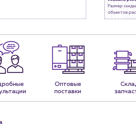
Размер скидк
9-79
sales@profpotok.ru
объектов рас
 18:00
г. Краснодар, ул. Российская, 63
дробные
Оптовые
Скла
ультации
поставки
запчас
а