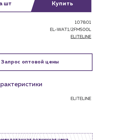
за шт
Купить
107801
EL-WAT1/2FM500L
ELITELINE
бинет
Запрос оптовой цены
рактеристики
ELITELINE
омендованная розничная цена