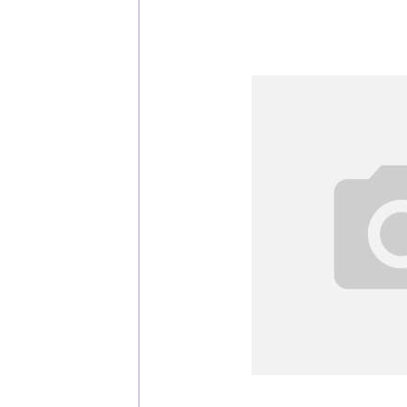
Каталог
Клиента
Специализированны
Застройщикам
Снабженцам и подр
Монтажным бригад
Предприятиям и юр
О компа
История компании