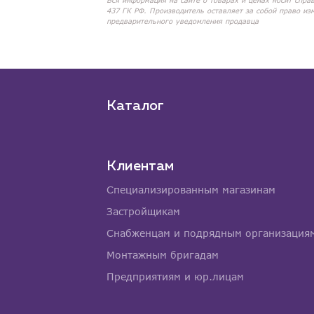
Вся информация на сайте о товарах и ценах носит спра
437 ГК РФ. Производитель оставляет за собой право из
предварительного уведомления продавца
Каталог
Клиентам
Специализированным магазинам
Застройщикам
Снабженцам и подрядным организация
Монтажным бригадам
Предприятиям и юр.лицам