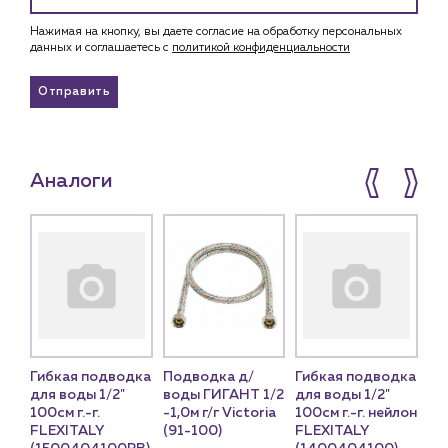
Нажимая на кнопку, вы даете согласие на обработку персональных
данных и соглашаетесь c
политикой конфиденциальности
Отправить
Аналоги
дка
Гибкая подводка
Подводка д/
Гибкая подводка
Ги
для воды 1/2"
воды ГИГАНТ 1/2
для воды 1/2"
дл
лон
100см г.-г.
-1,0м г/г Victoria
100см г.-г. нейлон
100
FLEXITALY
(91-100)
FLEXITALY
FL