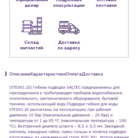
Официальный
Подробные
Оптовые
дилер
консультации
поставки
Блог
Личный кабинет
Контакты
Контактные данные
Склад
Доставка
Наши партнёры
запчастей
по адресу
Чат-бот
Описание
Характеристики
Оплата
Доставка
+7 (918) 070-19-79
(VTf.001.IS) Гибкие подводки VALTEC предназначены для
Пн – пт: 9:00 – 18:00
присоединения к трубопроводам приборов водоснабжения,
отопительного, сантехнического оборудования, бытовой
sales@profpotok.ru
техники, использующей воду.Подводки гибкие для воды
VTf.001.IS рассчитаны на эксплуатацию при рабочем
давлении 10 бар (максимальное давление – 20 бар) и
г. Краснодар, ул. Российская, 63
температуре от 1 до 95 °C (максимальная температура – 100
°C). Внутренний диаметр шланга – 8,5 ± 0,5 мм. Закладной
ниппель, накидные гайки, пресс-гильзы и оплетка подводок
изготовлены из нержавеющей стали AISI 301. Использование