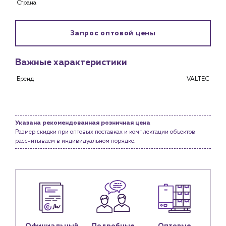
Страна
Каталог
Запрос оптовой цены
Клиентам
Специализированным магазинам
Застройщикам
Важные характеристики
Снабженцам и подрядным организациям
Бренд
VALTEC
Монтажным бригадам
Предприятиям и юр.лицам
О компании
Указана рекомендованная розничная цена
История компании
Размер скидки при оптовых поставках и комплектации объектов
рассчитываем в индивидуальном порядке.
Услуги
Водоснабжение и теплоснабжение
Сервис и обслуживание инженерных систем
Доставка
Портфолио
Новости