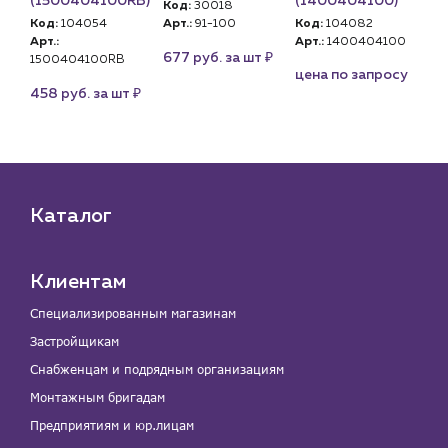
)
(1500404100RB)
(1400404100)
(1
Код:
30018
Код:
104054
Арт.:
91-100
Код:
104082
Ко
00
Арт.:
Арт.:
1400404100
Арт
₽
677 руб. за шт
1500404100RB
15
су
цена по запросу
₽
458 руб. за шт
45
Каталог
Клиентам
Специализированным магазинам
Застройщикам
Снабженцам и подрядным организациям
Монтажным бригадам
Предприятиям и юр.лицам