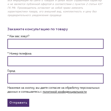
Вся информация на сайте о товарах и ценах носит справочный характер
и не является публичной офертой в соответствии с пунктом 2 статьи 437
ГК РФ. Производитель оставляет за собой право изменять
характеристики товара, его внешний вид, комплектность и цену без
предварительного уведомления продавца
Закажите консультацию по товару
* Как вас зовут?
* Номер телефона
Город
Нажимая на кнопку, вы даете согласие на обработку персональных
данных и соглашаетесь c
политикой конфиденциальности
Отправить