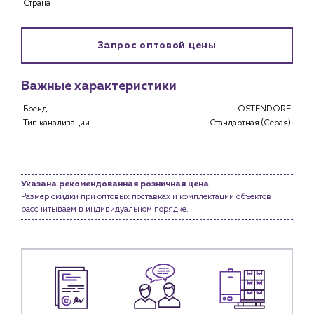
Страна
Застройщикам
Снабженцам и подрядным организациям
Монтажным бригадам
Запрос оптовой цены
Предприятиям и юр.лицам
О компании
Важные характеристики
История компании
Бренд
OSTENDORF
Услуги
Тип канализации
Стандартная (Серая)
Водоснабжение и теплоснабжение
Сервис и обслуживание инженерных систем
Доставка
Указана рекомендованная розничная цена
Портфолио
Размер скидки при оптовых поставках и комплектации объектов
рассчитываем в индивидуальном порядке.
Новости
Блог
Личный кабинет
Контакты