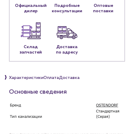
Контактные данные
Официальный
Подробные
Оптовые
дилер
консультации
поставки
Наши партнёры
Чат-бот
+7 (918) 070-19-79
Склад
Доставка
запчастей
по адресу
Пн – пт: 9:00 – 18:00
sales@profpotok.ru
г. Краснодар, ул. Российская, 63
Характеристики
Оплата
Доставка
Основные сведения
Бренд
OSTENDORF
Стандартная
Тип канализации
(Серая)