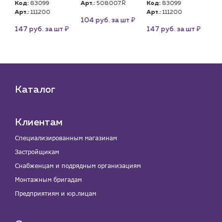
Код:
83099
Арт.:
508007.R
Код:
83099
Арт
Арт.:
111200
Арт.:
111200
₽
₽
104 руб. за шт
10
₽
₽
147 руб. за шт
147 руб. за шт
Каталог
Клиентам
Специализированным магазинам
Застройщикам
Снабженцам и подрядным организациям
Монтажным бригадам
Предприятиям и юр.лицам