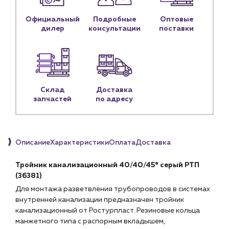
Блог
Официальный
Подробные
Оптовые
дилер
консультации
поставки
Личный кабинет
Контакты
Контактные данные
Наши партнёры
Склад
Доставка
Чат-бот
запчастей
по адресу
+7 (918) 070-19-79
Описание
Характеристики
Оплата
Доставка
Пн – пт: 9:00 – 18:00
Тройник канализационный 40/40/45° серый РТП
sales@profpotok.ru
(36381)
г. Краснодар, ул. Российская, 63
Для монтажа разветвления трубопроводов в системах
внутренней канализации предназначен тройник
канализационный от Ростурпласт. Резиновые кольца
манжетного типа с распорным вкладышем,