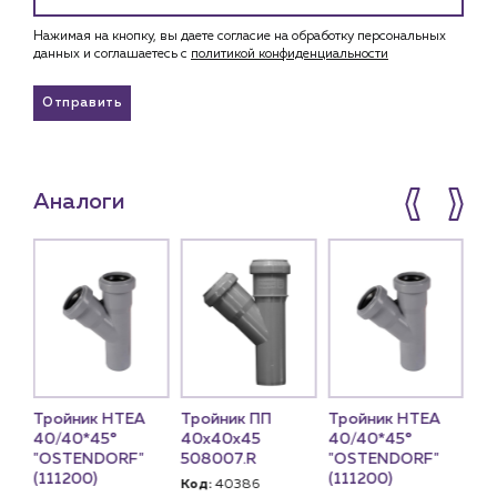
Нажимая на кнопку, вы даете согласие на обработку персональных
данных и соглашаетесь c
политикой конфиденциальности
Отправить
Аналоги
Тройник HTEA
Тройник ПП
Тройник HTEA
Тр
40/40*45°
40х40х45
40/40*45°
40
"OSTENDORF"
508007.R
"OSTENDORF"
50
(111200)
(111200)
Код:
40386
Ко