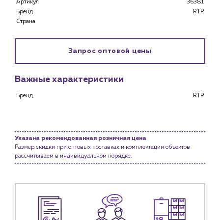
Артикул
36381
Каталог
Бренд
RTP
Страна
Клиентам
Специализированным магазинам
Запрос оптовой цены
Застройщикам
Снабженцам и подрядным организациям
Монтажным бригадам
Важные характеристики
Предприятиям и юр.лицам
Бренд
RTP
О компании
История компании
Услуги
Указана рекомендованная розничная цена
Размер скидки при оптовых поставках и комплектации объектов
Водоснабжение и теплоснабжение
рассчитываем в индивидуальном порядке.
Сервис и обслуживание инженерных систем
Доставка
Портфолио
Новости