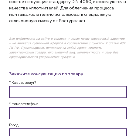
соответствующие стандарту DIN 4060, используются в
качестве уплотнителей. Для облегчения процесса
монтажа желательно использовать специальную
силиконовую смазку от Ростурпласт.
Вся информация на сайте о товарах и ценах носит справочный характер
и не является публичной офертой в соответствии с пунктом 2 статьи 437
ГК РФ. Производитель оставляет за собой право изменять
характеристики товара, его внешний вид, комплектность и цену без
предварительного уведомления продавца
Закажите консультацию по товару
* Как вас зовут?
* Номер телефона
Город