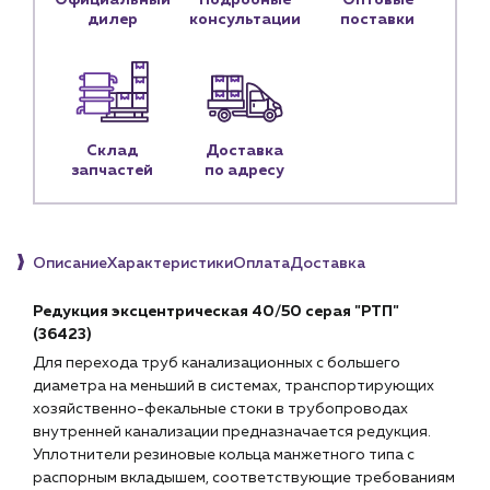
Официальный
Подробные
Оптовые
Блог
дилер
консультации
поставки
Личный кабинет
Контакты
Контактные данные
Склад
Доставка
Наши партнёры
запчастей
по адресу
Чат-бот
Описание
Характеристики
Оплата
Доставка
+7 (918) 070-19-79
Пн – пт: 9:00 – 18:00
Редукция эксцентрическая 40/50 серая "РТП"
(36423)
sales@profpotok.ru
Для перехода труб канализационных с большего
диаметра на меньший в системах, транспортирующих
г. Краснодар, ул. Российская, 63
хозяйственно-фекальные стоки в трубопроводах
внутренней канализации предназначается редукция.
Уплотнители резиновые кольца манжетного типа с
распорным вкладышем, соответствующие требованиям