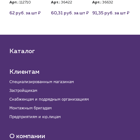
Арт.:
112710
Арт.:
36422
Арт.:
36632
Арт
₽
₽
₽
₽
шт
62 руб. за шт
60,31 руб. за шт
91,35 руб. за шт
62
Каталог
Клиентам
Специализированным магазинам
Застройщикам
Снабженцам и подрядным организациям
Монтажным бригадам
Предприятиям и юр.лицам
О компании