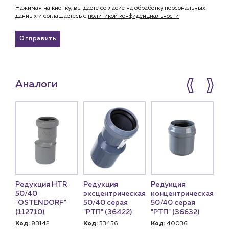
Нажимая на кнопку, вы даете согласие на обработку персональных
данных и соглашаетесь c
политикой конфиденциальности
Отправить
Аналоги
Редукция HTR
Редукция
Редукция
Ре
кая
50/40
эксцентрическая
концентрическая
50
"OSTENDORF"
50/40 серая
50/40 серая
"O
(112710)
"РТП" (36422)
"РТП" (36632)
(1
Код:
83142
Код:
33456
Код:
40036
Ко