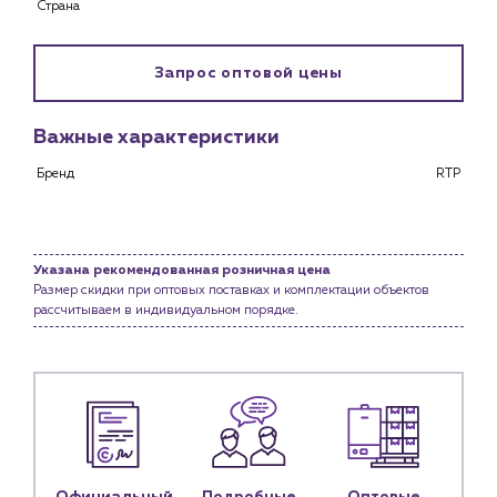
Страна
Каталог
Клиентам
Запрос оптовой цены
Специализированным магазинам
Застройщикам
Важные характеристики
Снабженцам и подрядным организациям
Монтажным бригадам
Бренд
RTP
Предприятиям и юр.лицам
О компании
История компании
Указана рекомендованная розничная цена
Размер скидки при оптовых поставках и комплектации объектов
Услуги
рассчитываем в индивидуальном порядке.
Водоснабжение и теплоснабжение
Сервис и обслуживание инженерных систем
Доставка
Портфолио
Новости