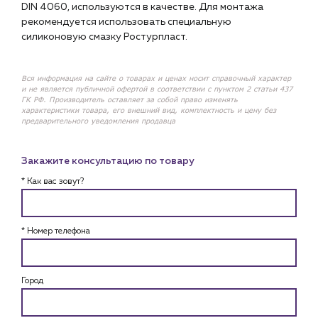
DIN 4060, используются в качестве. Для монтажа
рекомендуется использовать специальную
силиконовую смазку Ростурпласт.
Вся информация на сайте о товарах и ценах носит справочный характер
и не является публичной офертой в соответствии с пунктом 2 статьи 437
ГК РФ. Производитель оставляет за собой право изменять
характеристики товара, его внешний вид, комплектность и цену без
предварительного уведомления продавца
Закажите консультацию по товару
* Как вас зовут?
* Номер телефона
Город