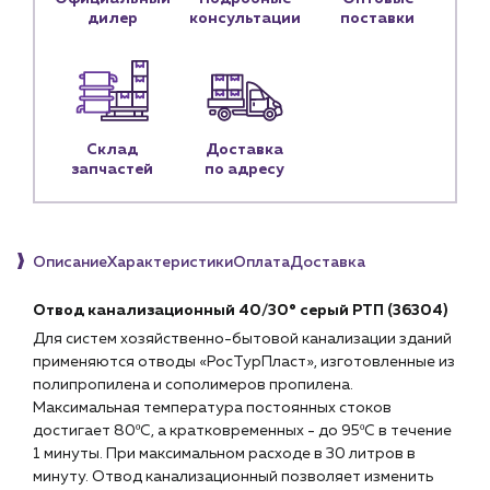
дилер
консультации
поставки
Блог
Личный кабинет
Контакты
Контактные данные
Склад
Доставка
запчастей
по адресу
Наши партнёры
Чат-бот
Описание
Характеристики
Оплата
Доставка
+7 (918) 070-19-79
Отвод канализационный 40/30° серый РТП (36304)
Пн – пт: 9:00 – 18:00
Для систем хозяйственно-бытовой канализации зданий
применяются отводы «РосТурПласт», изготовленные из
sales@profpotok.ru
полипропилена и сополимеров пропилена.
Максимальная температура постоянных стоков
г. Краснодар, ул. Российская, 63
достигает 80ºС, а кратковременных - до 95ºС в течение
1 минуты. При максимальном расходе в 30 литров в
минуту. Отвод канализационный позволяет изменить