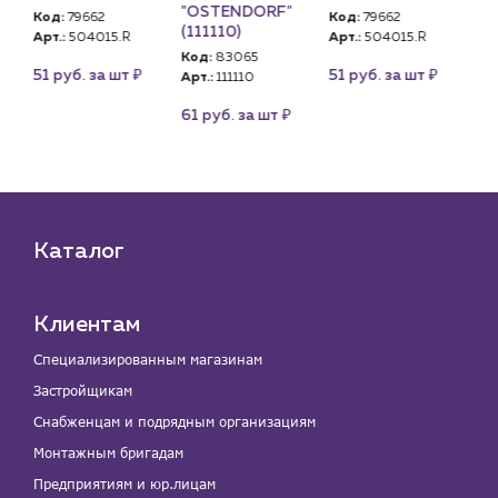
"OSTENDORF"
"O
Код:
79662
Код:
79662
(111110)
(1
Арт.:
504015.R
Арт.:
504015.R
Код:
83065
Ко
₽
₽
51 руб. за шт
51 руб. за шт
Арт.:
111110
Арт
₽
61 руб. за шт
61
Каталог
Клиентам
Специализированным магазинам
Застройщикам
Снабженцам и подрядным организациям
Монтажным бригадам
Предприятиям и юр.лицам