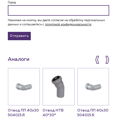
Город
Нажимая на кнопку, вы даете согласие на обработку персональных
данных и соглашаетесь c
политикой конфиденциальности
Отправить
Аналоги
Отвод ПП 40х30
Отвод HTB
Отвод ПП 40х30
От
504015.R
40*30°
504015.R
40