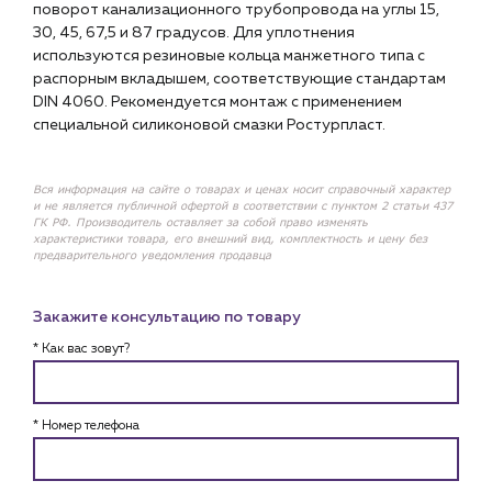
поворот канализационного трубопровода на углы 15,
30, 45, 67,5 и 87 градусов. Для уплотнения
используются резиновые кольца манжетного типа с
распорным вкладышем, соответствующие стандартам
DIN 4060. Рекомендуется монтаж с применением
специальной силиконовой смазки Ростурпласт.
Вся информация на сайте о товарах и ценах носит справочный характер
и не является публичной офертой в соответствии с пунктом 2 статьи 437
ГК РФ. Производитель оставляет за собой право изменять
характеристики товара, его внешний вид, комплектность и цену без
предварительного уведомления продавца
Закажите консультацию по товару
* Как вас зовут?
* Номер телефона