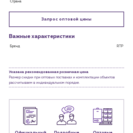
Страна
Каталог
Запрос оптовой цены
Клиентам
Специализированным магазинам
Важные характеристики
Застройщикам
Снабженцам и подрядным организациям
Бренд
RTP
Монтажным бригадам
Предприятиям и юр.лицам
О компании
Указана рекомендованная розничная цена
История компании
Размер скидки при оптовых поставках и комплектации объектов
рассчитываем в индивидуальном порядке.
Услуги
Водоснабжение и теплоснабжение
Сервис и обслуживание инженерных систем
Доставка
Портфолио
Новости
Официальный
Подробные
Оптовые