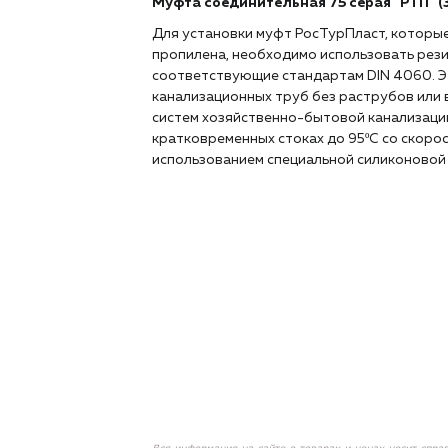
Муфта соединительная 75 серая "РТП" (
Для установки муфт РосТурПласт, которы
пропилена, необходимо использовать рез
соответствующие стандартам DIN 4060. Э
канализационных труб без раструбов или 
систем хозяйственно-бытовой канализации
кратковременных стоках до 95ºС со скорос
использованием специальной силиконовой 