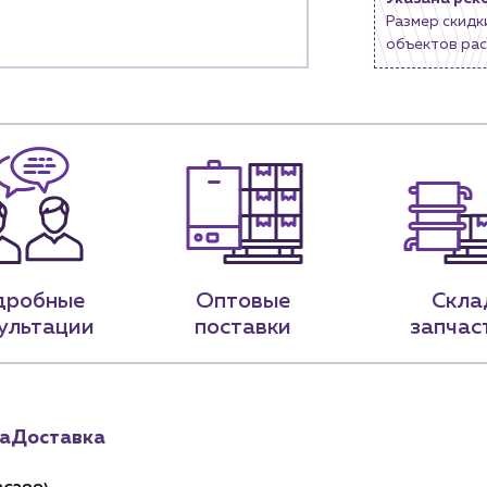
Новости
Размер скидк
нии
объектов рас
Блог
9-79
sales@profpotok.ru
 18:00
г. Краснодар, ул. Российская, 63
дробные
Оптовые
Скла
ультации
поставки
запчас
а
Доставка