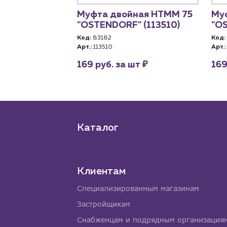
Муфта двойная HTMM 75
Му
"OSTENDORF" (113510)
"OS
Код:
83182
Код:
Арт.:
113510
Арт.:
₽
169 руб. за шт
169
Каталог
Клиентам
Специализированным магазинам
Застройщикам
Снабженцам и подрядным организация