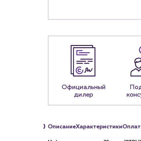
О компа
История компании
+7 (918) 070-1
Пн – пт: 9:00 –
Официальный
По
дилер
конс
Описание
Характеристики
Оплат