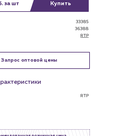
. за шт
Купить
33385
36388
RTP
Запрос оптовой цены
бинет
рактеристики
RTP
омендованная розничная цена