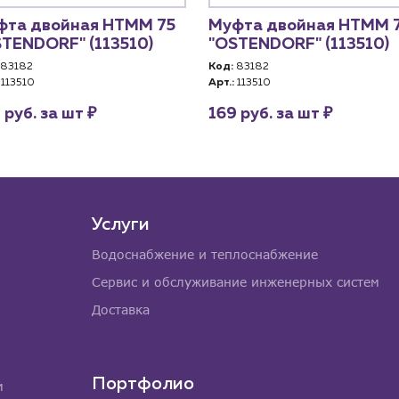
фта двойная HTMM 75
Муфта двойная HTMM 
TENDORF" (113510)
"OSTENDORF" (113510)
83182
Код:
83182
113510
Арт.:
113510
₽
₽
 руб. за шт
169 руб. за шт
Услуги
Водоснабжение и теплоснабжение
Сервис и обслуживание инженерных систем
Доставка
Портфолио
м