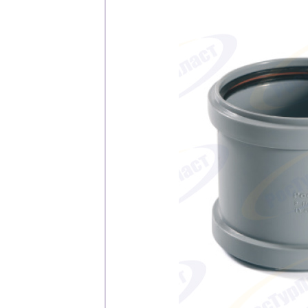
Каталог
Клиента
Специализированны
Застройщикам
Снабженцам и подр
Монтажным бригад
Предприятиям и юр