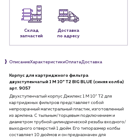
Личный кабинет
Контакты
Контактные данные
Склад
Доставка
Наши партнёры
запчастей
по адресу
Чат-бот
Описание
Характеристики
Оплата
Доставка
+7 (918) 070-19-79
Корпус для картриджного фильтра
Пн – пт: 9:00 – 18:00
двухступенчатый 1 М 10” Т2 BIG BLUE (синяя колба)
sales@profpotok.ru
арт. 9057
Двухступенчатый корпус Джилекс 1 М 10” Т2 для
г. Краснодар, ул. Российская, 63
картриджных фильтров представляет собой
непрозрачный магистральный пластик, изготовленный
из армлена. С тыльным/торцевым подключением и
диаметром трубной цилиндрической резьбы входного/
выходного отверстий 1 дюйм. Его типоразмер колбы
составляет 10 дюймов и он предназначен для