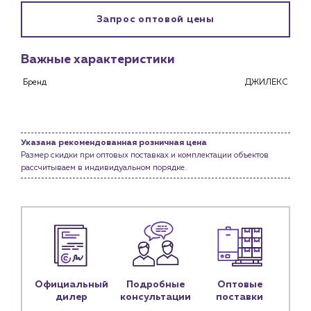
Клиентам
Запрос оптовой цены
Специализированным магазинам
Застройщикам
Важные характеристики
Снабженцам и подрядным организациям
Бренд
ДЖИЛЕКС
Монтажным бригадам
Предприятиям и юр.лицам
О компании
История компании
Указана рекомендованная розничная цена
Размер скидки при оптовых поставках и комплектации объектов
Услуги
рассчитываем в индивидуальном порядке.
Водоснабжение и теплоснабжение
Сервис и обслуживание инженерных систем
Доставка
Портфолио
Новости
Официальный
Подробные
Оптовые
дилер
консультации
поставки
Блог