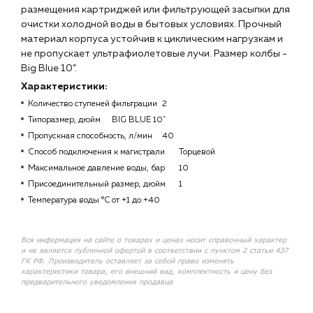
размещения картриджей или фильтрующей засыпки для
очистки холодной воды в бытовых условиях. Прочный
материал корпуса устойчив к циклическим нагрузкам и
не пропускает ультрафиолетовые лучи. Размер колбы -
Big Blue 10”.
Характеристики:
Количество ступеней фильтрации
2
Типоразмер, дюйм
BIG BLUE 10"
Пропускная способность, л/мин
40
Способ подключения к магистрали
Торцевой
Максимальное давление воды, бар
10
Присоединительный размер, дюйм
1
Температура воды °С
от +1 до +40
Вся информация на сайте о товарах и ценах носит справочный характер
и не является публичной офертой в соответствии с пунктом 2 статьи 437
ГК РФ. Производитель оставляет за собой право изменять
характеристики товара, его внешний вид, комплектность и цену без
предварительного уведомления продавца