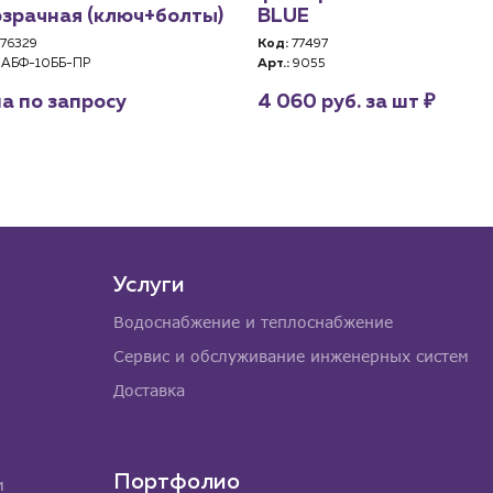
зрачная (ключ+болты)
BLUE
76329
Код:
77497
АБФ-10ББ-ПР
Арт.:
9055
₽
а по запросу
4 060 руб. за шт
Услуги
Водоснабжение и теплоснабжение
Сервис и обслуживание инженерных систем
Доставка
Портфолио
м