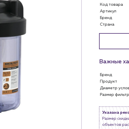
Код товара
Артикул
Бренд
Страна
Важные ха
Услуги
Личный ка
Бренд
Водоснабжение и теплоснабжение
Продукт
Диаметр усл
м
Сервис и обслуживание инженерных
Контакты
систем
Размер филь
м магазинам
Контактные данные
Доставка
Наши партнёры
ядным организациям
Указана рек
Портфолио
Размер скидк
ам
Чат-бот
объектов рас
.лицам