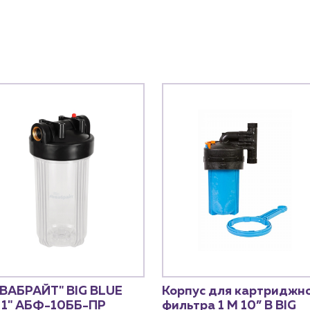
КВАБРАЙТ" BIG BLUE
Корпус для картриджн
 1" АБФ-10ББ-ПР
фильтра 1 М 10” В BIG