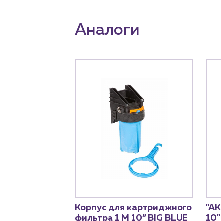
Аналоги
АБРАЙТ" BIG
Корпус для картриджного
"А
 АБФ-
фильтра 1 М 10” BIG BLUE
10"