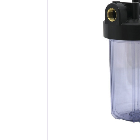
Каталог
Клиента
Специализированны
Застройщикам
Снабженцам и подр
Монтажным бригад
Предприятиям и юр