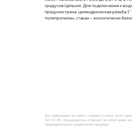
градусов Цельсия. Для подключения к вод
предусмотрена цилиндрическая
резьба 1"
полипропилен,
стакан – экологически безо
Вся информация на сайте о товарах и ценах носит спра
437 ГК РФ. Производитель оставляет за собой право из
предварительного уведомления продавца