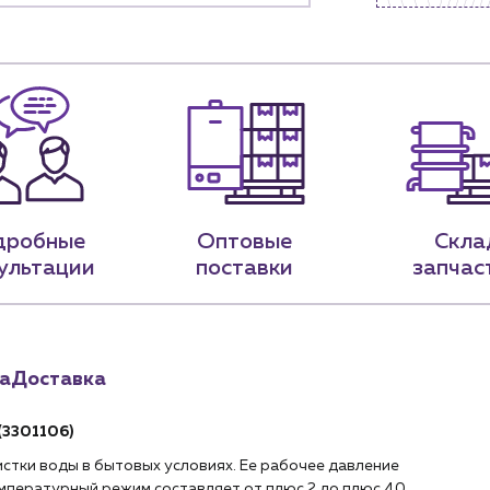
Новости
нии
Блог
9-79
sales@profpotok.ru
 18:00
г. Краснодар, ул. Российская, 63
дробные
Оптовые
Скла
ультации
поставки
запчас
а
Доставка
(3301106)
истки воды в бытовых условиях. Ее рабочее давление
температурный режим составляет от плюс 2 до плюс 40