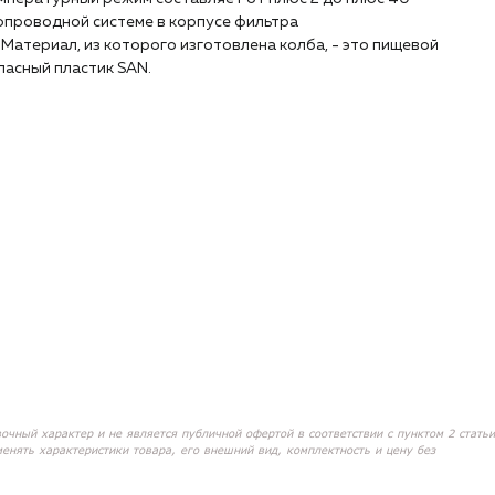
опроводной системе в корпусе фильтра
. Материал, из которого изготовлена колба, - это пищевой
пасный пластик SAN.
вочный характер и не является публичной офертой в соответствии с пунктом 2 статьи
менять характеристики товара, его внешний вид, комплектность и цену без