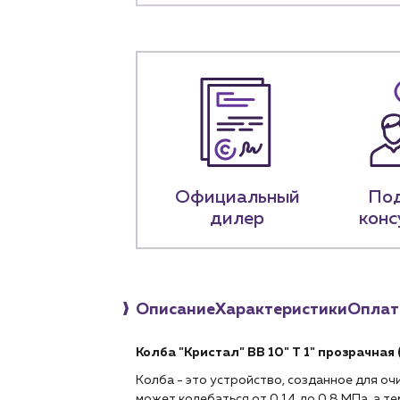
О компа
История компании
+7 (918) 070-1
Пн – пт: 9:00 –
Официальный
По
дилер
конс
Описание
Характеристики
Оплат
Колба "Кристал" BB 10" T 1" прозрачная 
Колба - это устройство, созданное для оч
может колебаться от 0,14 до 0,8 МПа, а 