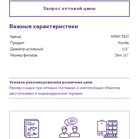
Запрос оптовой цены
Клиентам
Специализированным магазинам
Важные характеристики
Застройщикам
Снабженцам и подрядным организациям
Бренд
КРИСТАЛ
Монтажным бригадам
Продукт
Колба
Предприятиям и юр.лицам
Диаметр условный
1/2"
Размер фильтра
Slim 10"
О компании
История компании
Услуги
Указана рекомендованная розничная цена
Водоснабжение и теплоснабжение
Размер скидки при оптовых поставках и комплектации объектов
рассчитываем в индивидуальном порядке.
Сервис и обслуживание инженерных систем
Доставка
Портфолио
Новости
Блог