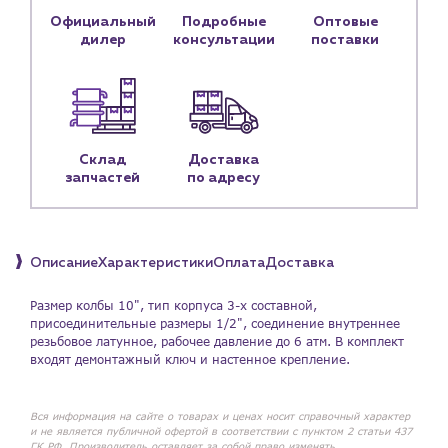
Официальный
Подробные
Оптовые
Личный кабинет
дилер
консультации
поставки
Контакты
Контактные данные
Наши партнёры
Чат-бот
Склад
Доставка
запчастей
по адресу
+7 (918) 070-19-79
Пн – пт: 9:00 – 18:00
Описание
Характеристики
Оплата
Доставка
sales@profpotok.ru
Размер колбы 10", тип корпуса 3-х составной,
присоединительные размеры 1/2", соединение внутреннее
резьбовое латунное, рабочее давление до 6 атм. В комплект
г. Краснодар, ул. Российская, 63
входят демонтажный ключ и настенное крепление.
Вся информация на сайте о товарах и ценах носит справочный характер
и не является публичной офертой в соответствии с пунктом 2 статьи 437
ГК РФ. Производитель оставляет за собой право изменять