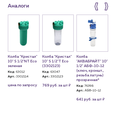
Аналоги
Колба "Кристал"
Колба "Кристал"
Колба
Ко
P
10" S 1/2"NT Eco
10" S 1/2"Т Eco
"АКВАБРАЙТ" 10"
10
"
зеленая
(3302123)
1/2" АБФ-10-12
(к
(ключ, кроншт.,
кр
Код:
63012
Код:
63047
резьба латунь)
Арт.:
3302114
Арт.:
3302123
Ко
прозрачная*
Арт
₽
цена по запросу
769 руб. за шт
Код:
76398
су
це
Арт.:
АБФ-10-12
₽
641 руб. за шт