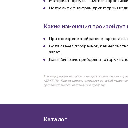
Материал корпуса — чистый европейски
Подходит к фильтрам других производ
Какие изменения произойдут 
При своевременной замене картриджа, 
Вода станет прозрачной, без неприятн
запах.
Ваши бытовые приборы, в которых испо
Вся информация на сайте о товарах и ценах носит спра
437 ГК РФ. Производитель оставляет за собой право из
предварительного уведомления продавца
Каталог