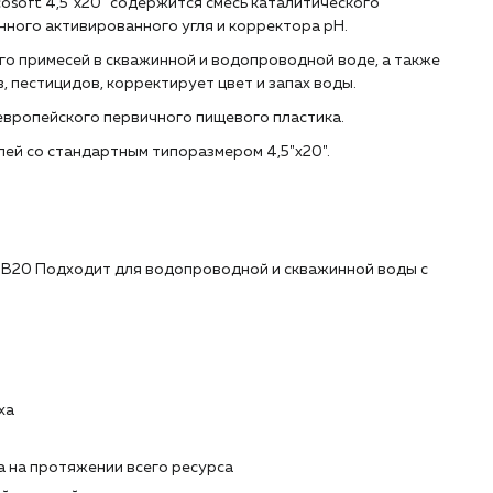
osoft 4,5"х20" содержится смесь каталитического
ного активированного угля и корректора рН.
о примесей в скважинной и водопроводной воде, а также
пестицидов, корректирует цвет и запах воды.
европейского первичного пищевого пластика.
ей со стандартным типоразмером 4,5"х20".
BB20 Подходит для водопроводной и скважинной воды с
ха
 на протяжении всего ресурса