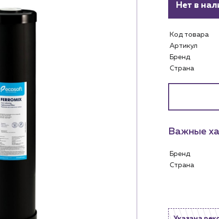
Нет в нал
Код товара
Артикул
Бренд
Страна
Услуги
Личный ка
Водоснабжение и теплоснабжение
м
Сервис и обслуживание инженерных
Контакты
систем
Важные ха
м магазинам
Контактные данные
Доставка
Наши партнёры
Бренд
ядным организациям
Портфолио
Страна
ам
Чат-бот
.лицам
Новости
нии
Указана рек