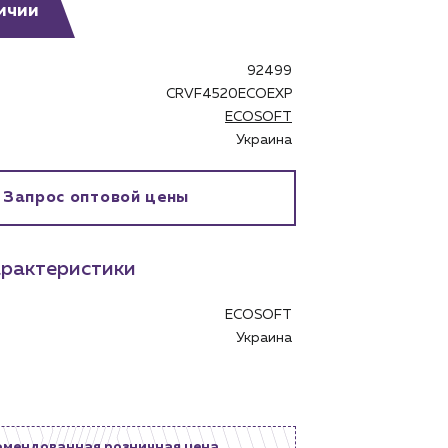
ичии
92499
CRVF4520ECOEXP
ECOSOFT
Украина
бинет
Запрос оптовой цены
рактеристики
ECOSOFT
Украина
омендованная розничная цена