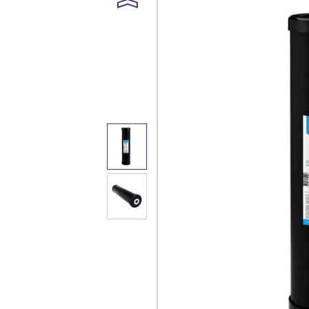
Каталог
Клиента
Специализированны
Застройщикам
Снабженцам и подр
Монтажным бригад
Предприятиям и юр
О компа