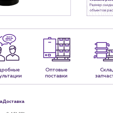
Блог
Размер скидк
объектов рас
9-79
sales@profpotok.ru
 18:00
г. Краснодар, ул. Российская, 63
дробные
Оптовые
Скла
ультации
поставки
запчас
а
Доставка