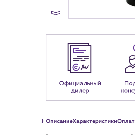
История компании
+7 (918) 070-1
Пн – пт: 9:00 –
Официальный
По
дилер
конс
Описание
Характеристики
Оплат