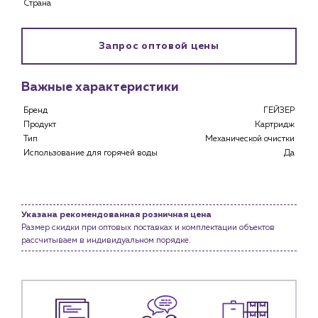
Страна
Специализированным магазинам
Застройщикам
Снабженцам и подрядным организациям
Запрос оптовой цены
Монтажным бригадам
Предприятиям и юр.лицам
Важные характеристики
О компании
Бренд
ГЕЙЗЕР
История компании
Продукт
Картридж
Услуги
Тип
Механической очистки
Использование для горячей воды
Да
Водоснабжение и теплоснабжение
Сервис и обслуживание инженерных систем
Доставка
Портфолио
Указана рекомендованная розничная цена
Размер скидки при оптовых поставках и комплектации объектов
рассчитываем в индивидуальном порядке.
Новости
Блог
Личный кабинет