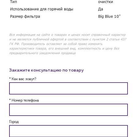
Тип
очистки
Использование для горячей воды
Да
Размер фильтра
Big Blue 10"
Вся информация на сайте о товарах и ценах носит справочный характер
и не является публичной офертой в соответствии с пунктом 2 статьи 437
ГК РФ. Производитель оставляет за собой право изменять
характеристики товара, его внешний вид, комплектность и цену без
предварительного уведомления продавца
Закажите консультацию по товару
* Как вас зовут?
* Номер телефона
Город