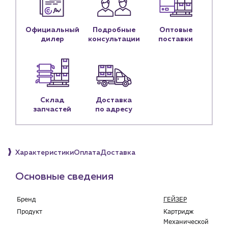
Контакты
Контактные данные
Официальный
Подробные
Оптовые
Наши партнёры
дилер
консультации
поставки
Чат-бот
+7 (918) 070-19-79
Склад
Доставка
Пн – пт: 9:00 – 18:00
запчастей
по адресу
sales@profpotok.ru
г. Краснодар, ул. Российская, 63
Характеристики
Оплата
Доставка
Основные сведения
Бренд
ГЕЙЗЕР
Продукт
Картридж
Механической