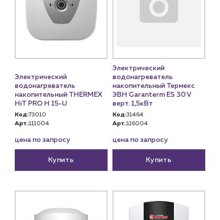
Электрический
Электрический
водонагреватель
водонагреватель
накопительный Термекс
накопительный THERMEX
ЭВН Garanterm ES 30 V
HiT PRO H 15-U
верт. 1,5кВт
Код:
73010
Код:
31464
Арт.:
111004
Арт.:
116004
цена по запросу
цена по запросу
Купить
Купить