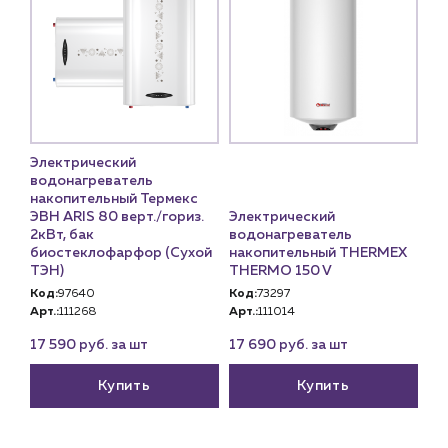
Электрический
водонагреватель
накопительный Термекс
ЭВН ARIS 80 верт./гориз.
Электрический
2кВт, бак
водонагреватель
биостеклофарфор (Сухой
накопительный THERMEX
ТЭН)
THERMO 150 V
Код:
97640
Код:
73297
Арт.:
111268
Арт.:
111014
17 590 руб. за шт
17 690 руб. за шт
Купить
Купить