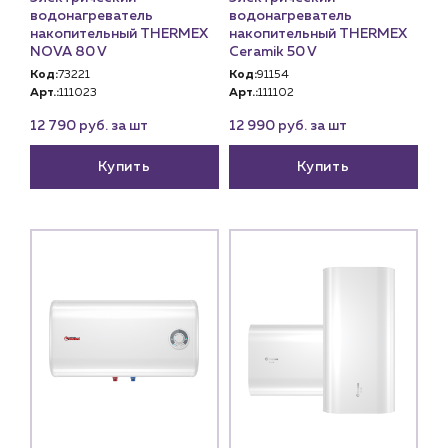
водонагреватель
водонагреватель
накопительный THERMEX
накопительный THERMEX
NOVA 80 V
Ceramik 50 V
Код:
73221
Код:
91154
Арт.:
111023
Арт.:
111102
12 790 руб. за шт
12 990 руб. за шт
Купить
Купить