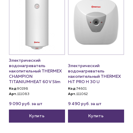
Электрический
водонагреватель
Электрический
накопительный THERMEX
водонагреватель
CHAMPION
накопительный THERMEX
TITANIUMHEAT 60 V Slim
HiT PRO H 30 U
Код:
90198
Код:
74601
Арт.:
111083
Арт.:
111062
9 090 руб. за шт
9 490 руб. за шт
Купить
Купить