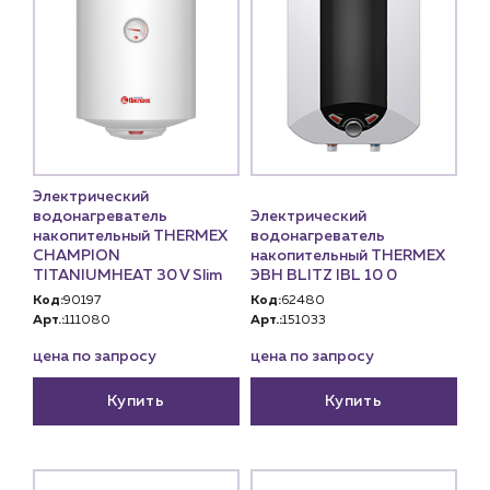
Электрический
водонагреватель
Электрический
накопительный THERMEX
водонагреватель
CHAMPION
накопительный THERMEX
TITANIUMHEAT 30 V Slim
ЭВН BLITZ IBL 10 0
Код:
90197
Код:
62480
Арт.:
111080
Арт.:
151033
цена по запросу
цена по запросу
Купить
Купить