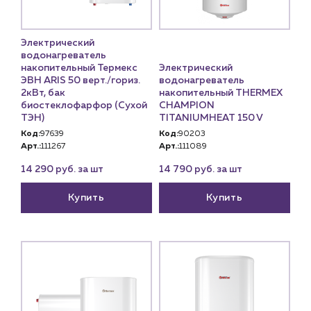
Электрический
водонагреватель
накопительный Термекс
Электрический
ЭВН ARIS 50 верт./гориз.
водонагреватель
2кВт, бак
накопительный THERMEX
биостеклофарфор (Сухой
CHAMPION
ТЭН)
TITANIUMHEAT 150 V
Код:
97639
Код:
90203
Арт.:
111267
Арт.:
111089
14 290 руб. за шт
14 790 руб. за шт
Купить
Купить