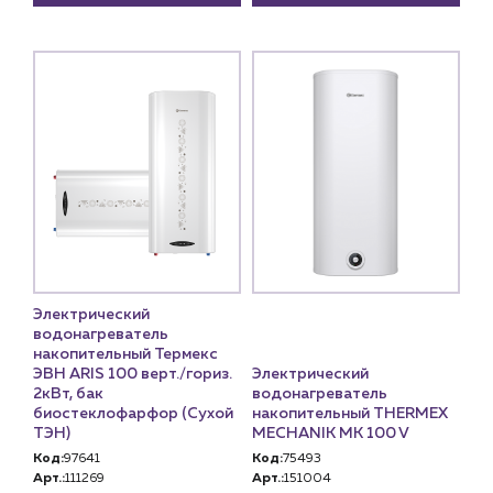
Электрический
водонагреватель
накопительный Термекс
ЭВН ARIS 100 верт./гориз.
Электрический
2кВт, бак
водонагреватель
биостеклофарфор (Сухой
накопительный THERMEX
ТЭН)
MECHANIK MK 100 V
Код:
97641
Код:
75493
Арт.:
111269
Арт.:
151004