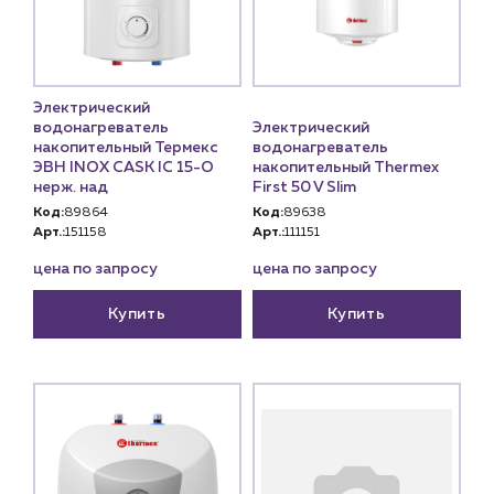
Электрический
водонагреватель
Электрический
накопительный Термекс
водонагреватель
ЭВН INOX CASK IC 15-O
накопительный Thermex
нерж. над
First 50 V Slim
Код:
89864
Код:
89638
Арт.:
151158
Арт.:
111151
цена по запросу
цена по запросу
Купить
Купить