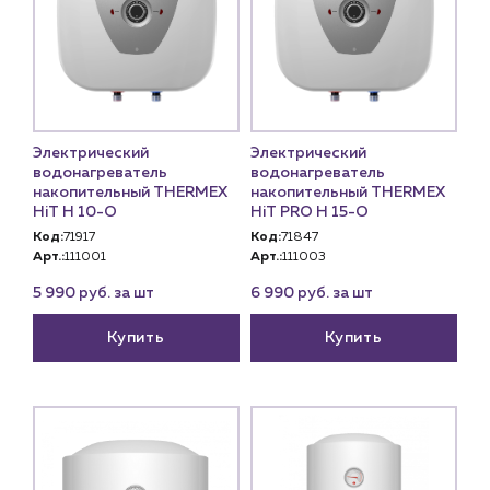
Электрический
Электрический
водонагреватель
водонагреватель
накопительный THERMEX
накопительный THERMEX
HiT H 10-O
HiT PRO H 15-O
Код:
71917
Код:
71847
Арт.:
111001
Арт.:
111003
5 990 руб. за шт
6 990 руб. за шт
Купить
Купить