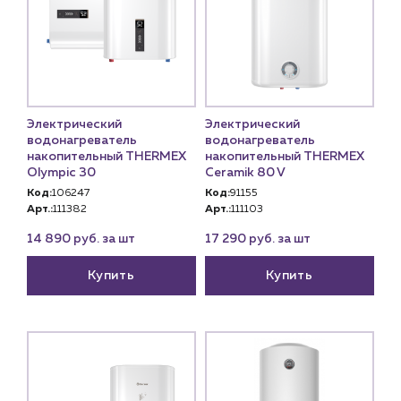
Электрический
Электрический
водонагреватель
водонагреватель
накопительный THERMEX
накопительный THERMEX
Olympic 30
Ceramik 80 V
Код:
106247
Код:
91155
Арт.:
111382
Арт.:
111103
14 890 руб. за шт
17 290 руб. за шт
Купить
Купить