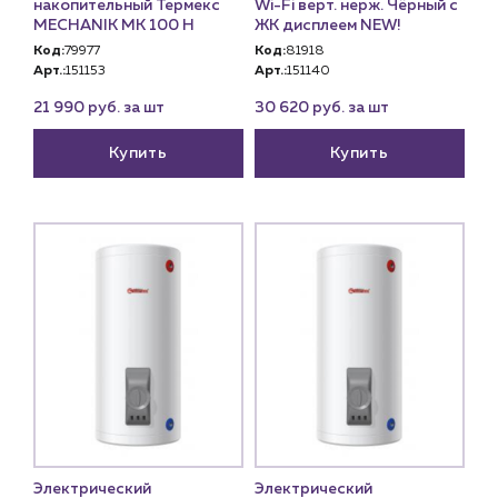
накопительный Термекс
Wi-Fi верт. нерж. Чёрный с
MECHANIK MK 100 H
ЖК дисплеем NEW!
Код:
79977
Код:
81918
Арт.:
151153
Арт.:
151140
21 990 руб. за шт
30 620 руб. за шт
Купить
Купить
Электрический
Электрический