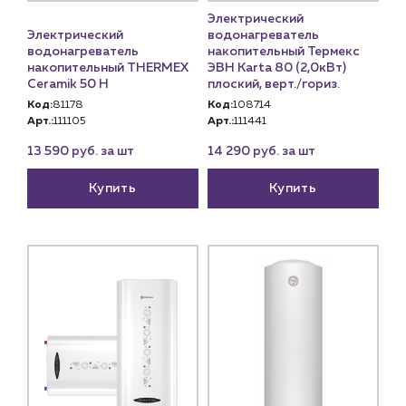
Электрический
Электрический
водонагреватель
водонагреватель
накопительный Термекс
накопительный THERMEX
ЭВН Karta 80 (2,0кВт)
Ceramik 50 H
плоский, верт./гориз.
Код:
81178
Код:
108714
Арт.:
111105
Арт.:
111441
13 590 руб. за шт
14 290 руб. за шт
Купить
Купить