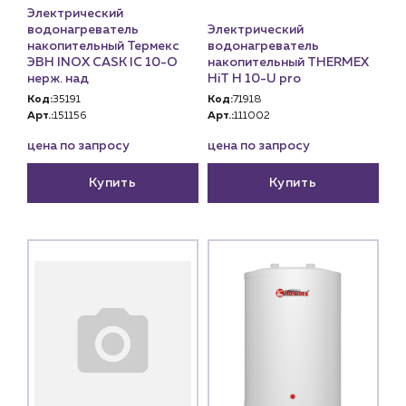
Электрический
водонагреватель
Электрический
накопительный Термекс
водонагреватель
ЭВН INOX CASK IC 10-O
накопительный THERMEX
нерж. над
HiT H 10-U pro
Код:
35191
Код:
71918
Арт.:
151156
Арт.:
111002
цена по запросу
цена по запросу
Купить
Купить