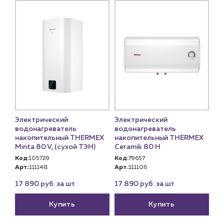
Электрический
Электрический
водонагреватель
водонагреватель
накопительный THERMEX
накопительный THERMEX
Minta 80 V, (сухой ТЭН)
Ceramik 80 H
Код:
105729
Код:
79657
Арт.:
111148
Арт.:
111106
17 890 руб. за шт
17 890 руб. за шт
Купить
Купить