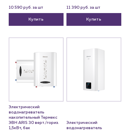
10 590 руб. за шт
11 390 руб. за шт
Пн – пт: 9:00 – 18:00
Купить
Купить
sales@profpotok.ru
г. Краснодар, ул. Российская, 63
Электрический
водонагреватель
накопительный Термекс
ЭВН ARIS 30 верт./гориз.
Электрический
1,5кВт, бак
водонагреватель