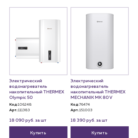
Электрический
Электрический
водонагреватель
водонагреватель
накопительный THERMEX
накопительный THERMEX
Olympic 50
MECHANIK MK 80 V
Код:
106248
Код:
76474
Арт.:
111383
Арт.:
151003
18 090 руб. за шт
18 390 руб. за шт
Купить
Купить