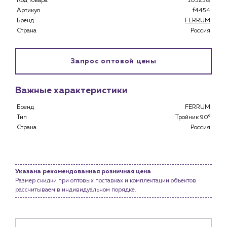
Код товара
103258
Артикул
f4454
Застройщикам
Бренд
FERRUM
Снабженцам и подрядным организациям
Страна
Россия
Монтажным бригадам
Предприятиям и юр.лицам
Запрос оптовой цены
О компании
История компании
Важные характеристики
Услуги
Бренд
FERRUM
Водоснабжение и теплоснабжение
Тип
Тройник 90°
Сервис и обслуживание инженерных систем
Страна
Россия
Доставка
Портфолио
Новости
Указана рекомендованная розничная цена
Размер скидки при оптовых поставках и комплектации объектов
рассчитываем в индивидуальном порядке.
Блог
Личный кабинет