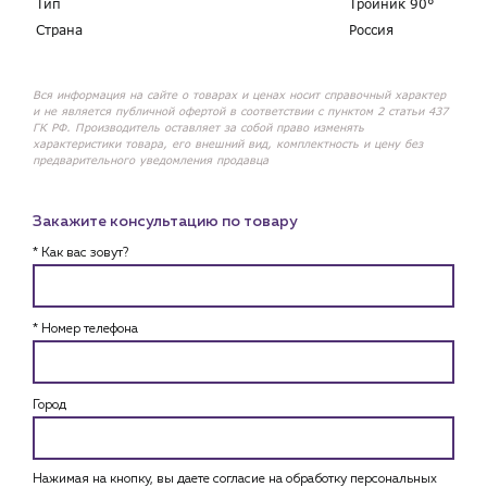
Тип
Тройник 90°
Страна
Россия
Вся информация на сайте о товарах и ценах носит справочный характер
и не является публичной офертой в соответствии с пунктом 2 статьи 437
ГК РФ. Производитель оставляет за собой право изменять
характеристики товара, его внешний вид, комплектность и цену без
предварительного уведомления продавца
Закажите консультацию по товару
* Как вас зовут?
* Номер телефона
Город
Нажимая на кнопку, вы даете согласие на обработку персональных