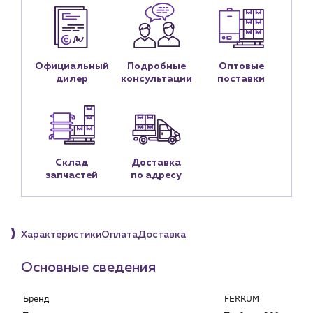
Контакты
Контактные данные
Наши партнёры
Чат-бот
Официальный
Подробные
Оптовые
дилер
консультации
поставки
+7 (918) 070-19-79
Пн – пт: 9:00 – 18:00
Склад
Доставка
sales@profpotok.ru
запчастей
по адресу
г. Краснодар, ул. Российская, 63
Характеристики
Оплата
Доставка
Основные сведения
Бренд
FERRUM