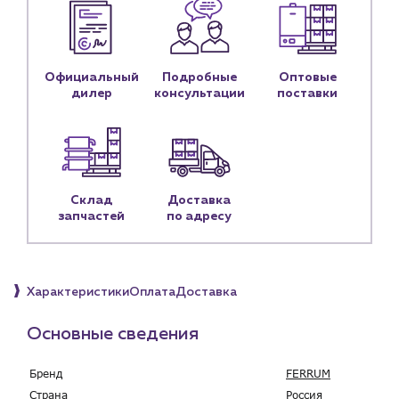
Контакты
Контактные данные
Наши партнёры
Официальный
Подробные
Оптовые
Чат-бот
дилер
консультации
поставки
+7 (918) 070-19-79
Пн – пт: 9:00 – 18:00
Склад
Доставка
sales@profpotok.ru
запчастей
по адресу
г. Краснодар, ул. Российская, 63
Характеристики
Оплата
Доставка
Основные сведения
Бренд
FERRUM
Страна
Россия