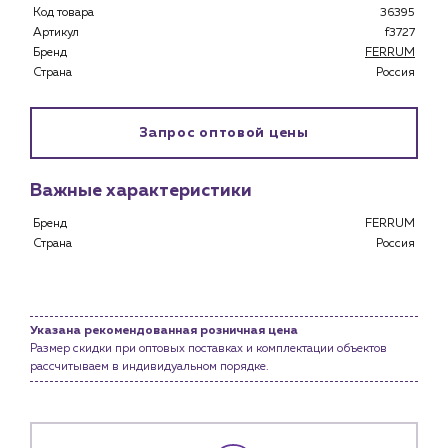
Код товара
36395
Застройщикам
Артикул
f3727
Снабженцам и подрядным организациям
Бренд
FERRUM
Монтажным бригадам
Страна
Россия
Предприятиям и юр.лицам
О компании
Запрос оптовой цены
История компании
Услуги
Важные характеристики
Водоснабжение и теплоснабжение
Бренд
FERRUM
Сервис и обслуживание инженерных систем
Страна
Россия
Доставка
Портфолио
Новости
Указана рекомендованная розничная цена
Размер скидки при оптовых поставках и комплектации объектов
рассчитываем в индивидуальном порядке.
Блог
Личный кабинет