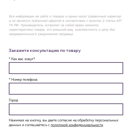
Вся информация на сайте о товарах и ценах носит справочный характер
и не является публичной офертой в соответствии с пунктом 2 статьи 437
ГК РФ. Производитель оставляет за собой право изменять
характеристики товара, его внешний вид, комплектность и цену без
предварительного уведомления продавца
Закажите консультацию по товару
* Как вас зовут?
* Номер телефона
Город
Нажимая на кнопку, вы даете согласие на обработку персональных
данных и соглашаетесь c
политикой конфиденциальности