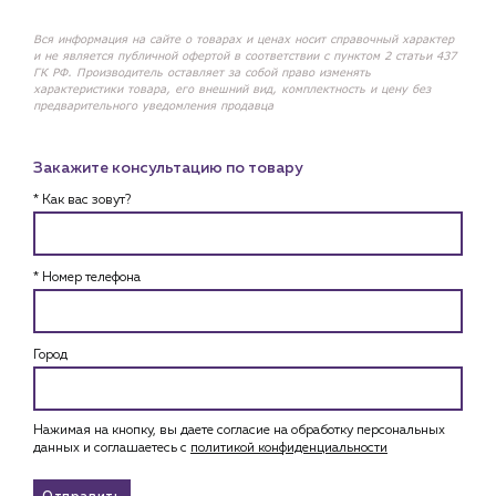
Вся информация на сайте о товарах и ценах носит справочный характер
и не является публичной офертой в соответствии с пунктом 2 статьи 437
ГК РФ. Производитель оставляет за собой право изменять
характеристики товара, его внешний вид, комплектность и цену без
предварительного уведомления продавца
Закажите консультацию по товару
* Как вас зовут?
* Номер телефона
Город
Нажимая на кнопку, вы даете согласие на обработку персональных
данных и соглашаетесь c
политикой конфиденциальности