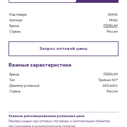
Код товара
66441
Артикул
f4411
Бренд
FERRUM
Каталог
Страна
Россия
Клиентам
Специализированным магазинам
Запрос оптовой цены
Застройщикам
Снабженцам и подрядным организациям
Важные характеристики
Монтажным бригадам
Предприятиям и юр.лицам
Бренд
FERRUM
Тип
Тройник 90°
О компании
Диаметр условный
280x180
История компании
Страна
Россия
Услуги
Водоснабжение и теплоснабжение
Сервис и обслуживание инженерных систем
Указана рекомендованная розничная цена
Размер скидки при оптовых поставках и комплектации объектов
Доставка
рассчитываем в индивидуальном порядке.