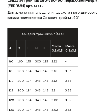
Сэндвич Тройник 280*180*90 (нерж.0,5мм+нерж.)
(FERRUM)
арт.
f4411
Для изменения направления двухстенного дымового
канала применяется Сэндвич-тройник 90°.
Сэндвич-тройник 90° (f44)
Масса
Масса
d
D
L
H
B
0,5х0,5
0,8х0,5
80
160
175
303
125
2.12
-
100
200
194
343
145
3.16
3.57
110
200
194
343
145
3.12
3.56
115
200
194
343
145
3.1
3.56
120
200
194
343
145
3.08
3.55
130
200
194
343
145
3.02
3.53