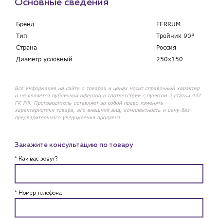
Основные сведения
Бренд
FERRUM
Тип
Тройник 90°
Страна
Россия
Диаметр условный
250x150
Вся информация на сайте о товарах и ценах носит справочный характер
и не является публичной офертой в соответствии с пунктом 2 статьи 437
ГК РФ. Производитель оставляет за собой право изменять
характеристики товара, его внешний вид, комплектность и цену без
предварительного уведомления продавца
Закажите консультацию по товару
* Как вас зовут?
* Номер телефона