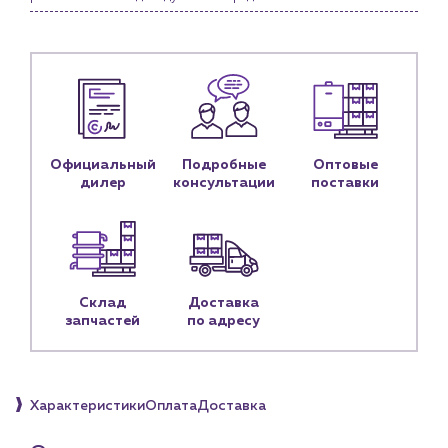
Контакты
Контактные данные
Наши партнёры
Чат-бот
Официальный
Подробные
Оптовые
+7 (918) 070-19-79
дилер
консультации
поставки
Пн – пт: 9:00 – 18:00
sales@profpotok.ru
г. Краснодар, ул. Российская, 63
Склад
Доставка
запчастей
по адресу
Характеристики
Оплата
Доставка