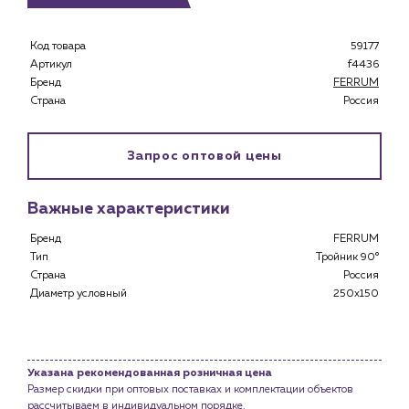
Специализированным магазинам
Застройщикам
Код товара
59177
Снабженцам и подрядным организациям
Артикул
f4436
Монтажным бригадам
Бренд
FERRUM
Предприятиям и юр.лицам
Страна
Россия
О компании
Запрос оптовой цены
История компании
Услуги
Важные характеристики
Водоснабжение и теплоснабжение
Сервис и обслуживание инженерных систем
Бренд
FERRUM
Доставка
Тип
Тройник 90°
Страна
Россия
Портфолио
Диаметр условный
250x150
Новости
Блог
Указана рекомендованная розничная цена
Размер скидки при оптовых поставках и комплектации объектов
Личный кабинет
рассчитываем в индивидуальном порядке.