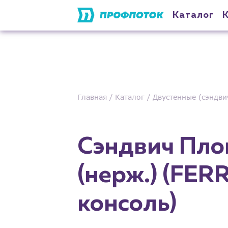
Каталог
Главная
Каталог
Двустенные (сэндви
Сэндвич Пло
(нерж.) (FER
консоль)