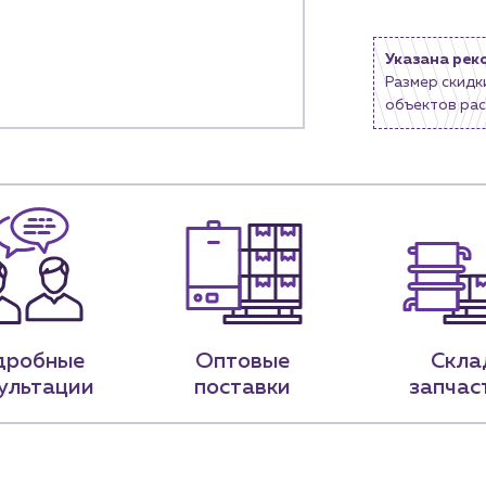
9-79
sales@profpotok.ru
Указана рек
Размер скидк
 18:00
г. Краснодар, ул. Российская, 63
объектов рас
дробные
Оптовые
Скла
ультации
поставки
запчас