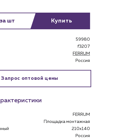
 за шт
Купить
59980
бинет
f3207
FERRUM
Россия
Запрос оптовой цены
рактеристики
FERRUM
Площадка монтажная
овный
210x140
Россия