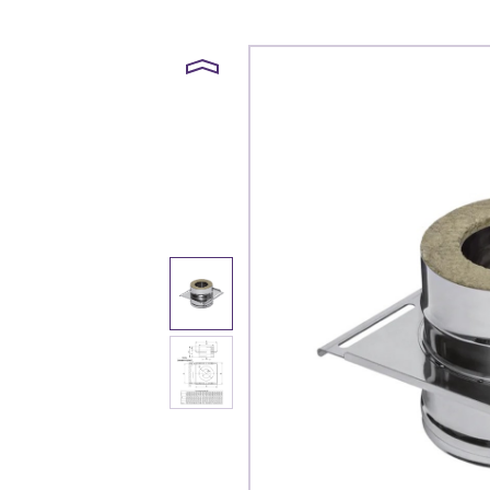
Каталог
Клиента
Специализированны
Застройщикам
Снабженцам и подр
Монтажным бригад
Предприятиям и юр
О компа
История компании