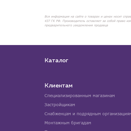
Вся информация на сайте о товарах и ценах носит спра
437 ГК РФ. Производитель оставляет за собой право из
предварительного уведомления продавца
Каталог
Клиентам
Специализированным магазинам
Застройщикам
Снабженцам и подрядным организация
Монтажным бригадам