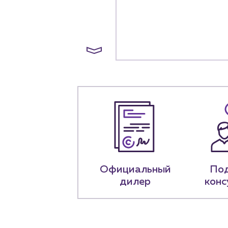
+7 (918) 070-1
Пн – пт: 9:00 –
Официальный
По
дилер
конс