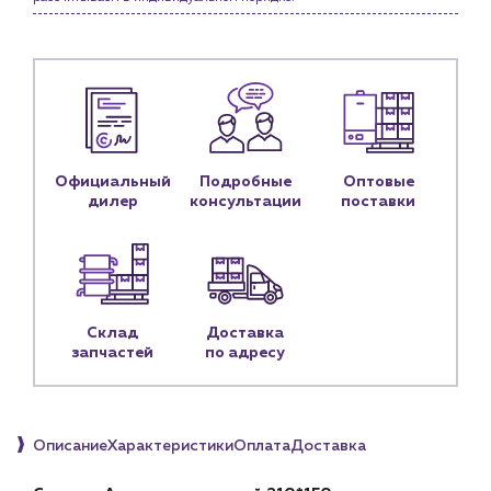
Личный кабинет
Контакты
Контактные данные
Наши партнёры
Чат-бот
Официальный
Подробные
Оптовые
дилер
консультации
поставки
+7 (918) 070-19-79
Пн – пт: 9:00 – 18:00
sales@profpotok.ru
Склад
Доставка
запчастей
по адресу
г. Краснодар, ул. Российская, 63
Описание
Характеристики
Оплата
Доставка