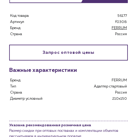
Клиентам
Код товара
56177
Специализированным магазинам
Артикул
f0308
Застройщикам
Бренд
FERRUM
Снабженцам и подрядным организациям
Страна
Россия
Монтажным бригадам
Предприятиям и юр.лицам
Запрос оптовой цены
О компании
История компании
Важные характеристики
Услуги
Бренд
FERRUM
Водоснабжение и теплоснабжение
Тип
Адаптер стартовый
Сервис и обслуживание инженерных систем
Страна
Россия
Доставка
Диаметр условный
210x150
Портфолио
Новости
Указана рекомендованная розничная цена
Размер скидки при оптовых поставках и комплектации объектов
Блог
рассчитываем в индивидуальном порядке.