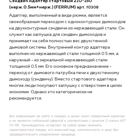
Сэндвич Адаптер стартовый 210*150
(нерж.0.5мм+нерж.) (FERRUM) арт.
f0308
Адаптер, выполненный в виде рюмки, является
своеобразным переходом с одноконтурных дымоходов
на двухконтурные сэндвичи из нержавеющей стали. Он
служит как заглушка для сэндвич дымоходов и
принимает на себя полностью вес двухстенной
дымовой системы. Внутренний контур адаптера
выполнен из нержавеющей стали толщиной 0.5 мм, а
наружный - из зеркальной нержавеющей стали
толщиной 0.5 мм. Его основное предназначение -
переход от дымового патрубка печи к двухстенному
дымоходу (сэндвичу). Вместо стартового адаптера
многие люди покупают заглушку с отверстием в целях
экономии. Однако это категорически не
рекомендуется.
Вся информация на сайте о товарах и ценах носит справочный характер
и не является публичной офертой в соответствии с пунктом 2 статьи 437
ГК РФ. Производитель оставляет за собой право изменять
характеристики товара, его внешний вид, комплектность и цену без
предварительного уведомления продавца