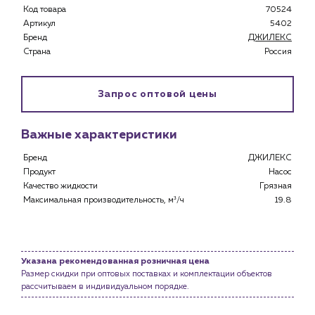
Код товара
70524
Артикул
5402
Бренд
ДЖИЛЕКС
Страна
Россия
Каталог
Клиентам
Запрос оптовой цены
Специализированным магазинам
Застройщикам
Важные характеристики
Снабженцам и подрядным организациям
Монтажным бригадам
Бренд
ДЖИЛЕКС
Предприятиям и юр.лицам
Продукт
Насос
Качество жидкости
Грязная
О компании
Максимальная производительность, м³/ч
19.8
История компании
Услуги
Водоснабжение и теплоснабжение
Указана рекомендованная розничная цена
Сервис и обслуживание инженерных систем
Размер скидки при оптовых поставках и комплектации объектов
рассчитываем в индивидуальном порядке.
Доставка
Портфолио