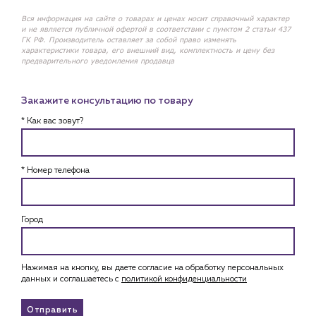
Вся информация на сайте о товарах и ценах носит справочный характер
и не является публичной офертой в соответствии с пунктом 2 статьи 437
ГК РФ. Производитель оставляет за собой право изменять
характеристики товара, его внешний вид, комплектность и цену без
предварительного уведомления продавца
Закажите консультацию по товару
* Как вас зовут?
* Номер телефона
Город
Нажимая на кнопку, вы даете согласие на обработку персональных
данных и соглашаетесь c
политикой конфиденциальности
Отправить