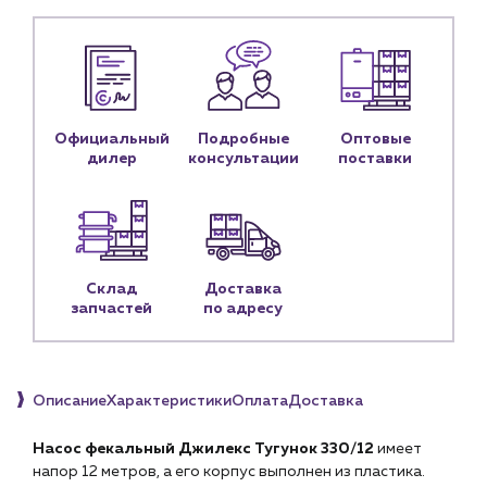
Новости
Блог
Личный кабинет
Официальный
Подробные
Оптовые
дилер
консультации
поставки
Контакты
Контактные данные
Наши партнёры
Чат-бот
Склад
Доставка
запчастей
по адресу
+7 (918) 070-19-79
Пн – пт: 9:00 – 18:00
Описание
Характеристики
Оплата
Доставка
sales@profpotok.ru
Насос фекальный Джилекс Тугунок 330/12
имеет
г. Краснодар, ул. Российская, 63
напор 12 метров, а его корпус выполнен из пластика.