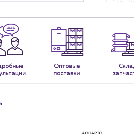
9-79
sales@profpotok.ru
 18:00
г. Краснодар, ул. Российская, 63
дробные
Оптовые
Скла
ультации
поставки
запчас
а
AQUARIO