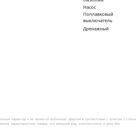
Насос
Поплавковый
выключатель
Дренажный
вочный характер и не является публичной офертой в соответствии с пунктом 2 статьи
менять характеристики товара, его внешний вид, комплектность и цену без