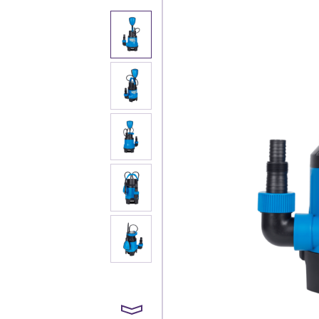
Каталог
Клиента
Специализированны
Застройщикам
Снабженцам и подр
Монтажным бригад
Предприятиям и юр
О компа
История компании