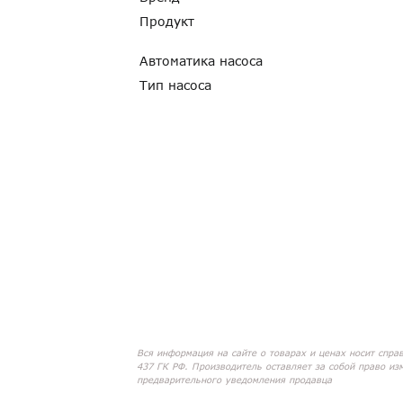
Продукт
Автоматика насоса
Тип насоса
Вся информация на сайте о товарах и ценах носит спра
437 ГК РФ. Производитель оставляет за собой право из
предварительного уведомления продавца