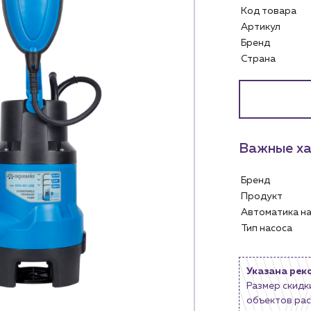
Код товара
Артикул
Бренд
Страна
Услуги
Личный ка
Водоснабжение и теплоснабжение
м
Сервис и обслуживание инженерных
Контакты
систем
Важные ха
м магазинам
Контактные данные
Доставка
Наши партнёры
Бренд
ядным организациям
Портфолио
Продукт
ам
Чат-бот
Автоматика н
.лицам
Тип насоса
Новости
нии
Блог
Указана рек
Размер скидк
объектов рас