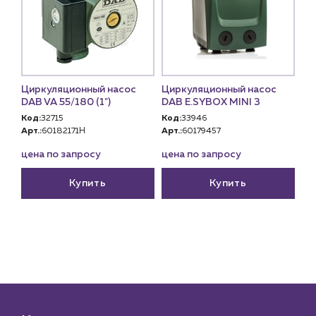
+7 (918) 070-19-79
Пн – пт: 9:00 – 18:00
sales@profpotok.ru
Циркуляционный насос
Циркуляционный насос
DAB VA 55/180 (1")
DAB E.SYBOX MINI 3
г. Краснодар, ул. Российская, 63
Код:
32715
Код:
33946
Арт.:
60182171H
Арт.:
60179457
цена по запросу
цена по запросу
Купить
Купить