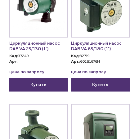
О компании
История компании
Услуги
Водоснабжение и теплоснабжение
Сервис и обслуживание инженерных систем
Доставка
Циркуляционный насос
Циркуляционный насос
DAB VA 25/130 (1")
DAB VA 65/180 (1")
Портфолио
Код:
37249
Код:
32719
Арт.:
Арт.:
60181676H
Новости
цена по запросу
цена по запросу
Блог
Купить
Купить
Личный кабинет
Контакты
Контактные данные
Наши партнёры
Чат-бот