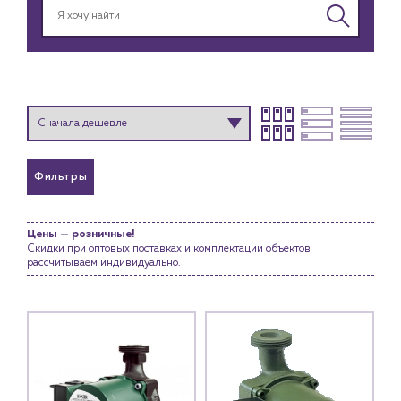
Фильтры
Каталог
Цены — розничные!
Скидки при оптовых поставках и комплектации объектов
рассчитываем индивидуально.
Клиентам
Специализированным магазинам
Застройщикам
Снабженцам и подрядным организациям
Монтажным бригадам
Предприятиям и юр.лицам