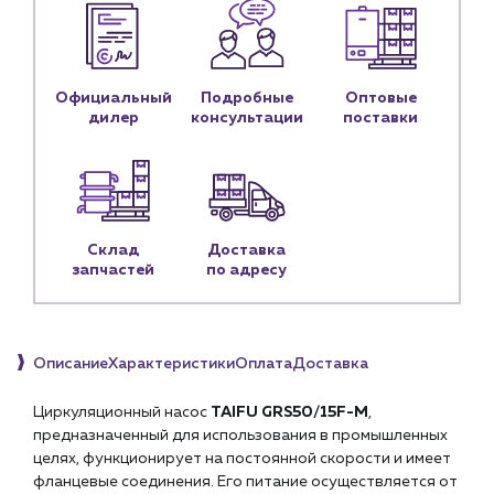
Доставка
Портфолио
Официальный
Подробные
Оптовые
Новости
дилер
консультации
поставки
Блог
Личный кабинет
Контакты
Склад
Доставка
Контактные данные
запчастей
по адресу
Наши партнёры
Чат-бот
Описание
Характеристики
Оплата
Доставка
+7 (918) 070-19-79
Циркуляционный насос
TAIFU GRS50/15F-M
,
предназначенный для использования в промышленных
Пн – пт: 9:00 – 18:00
целях, функционирует на постоянной скорости и имеет
фланцевые соединения. Его питание осуществляется от
sales@profpotok.ru