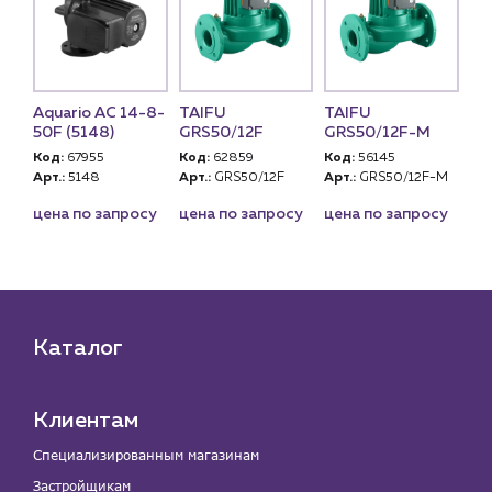
14-
Aquario AC 14-8-
TAIFU
TAIFU
Aq
50F (5148)
GRS50/12F
GRS50/12F-M
8-
Код:
67955
Код:
62859
Код:
56145
Ко
Арт.:
5148
Арт.:
GRS50/12F
Арт.:
GRS50/12F-M
Арт
су
цена по запросу
цена по запросу
цена по запросу
це
Каталог
Клиентам
Специализированным магазинам
Застройщикам