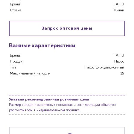
Бренд
TAIFU
Страна
Китай
Запрос оптовой цены
Каталог
Важные характеристики
Клиентам
Бренд
TAIFU
Продукт
Насос
Специализированным магазинам
Тип
Насос циркуляционный
Застройщикам
Максимальный напор, м
15
Снабженцам и подрядным организациям
Монтажным бригадам
Предприятиям и юр.лицам
Указана рекомендованная розничная цена
О компании
Размер скидки при оптовых поставках и комплектации объектов
История компании
рассчитываем в индивидуальном порядке.
Услуги
Водоснабжение и теплоснабжение
Сервис и обслуживание инженерных систем