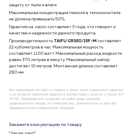
защиту от пыли и влаги.
Максимальная концентрация гликоля в теплоносителе
не должна превышать 50%.
Гарантия на насос составляет 3 года, что говорит о
качестве и надежности данного продукта.
Производительность
TAIFU GRS50/15F-M
составляет
22 кубометров в час. Максимальная мощность
составляет 1100 ватт. Максимальный расход жидкости
равен 370 литрам в минуту. Максимальный напор
достигает 15 метров. Монтажная длинна составляет
280 мм.
Вся информация на сайте о товарах и ценах носит справочный характер
и не является публичной офертой в соответствии с пунктом 2 статьи 437
ГК РФ. Производитель оставляет за собой право изменять
характеристики товара, его внешний вид, комплектность и цену без
предварительного уведомления продавца
Закажите консультацию по товару
* Как вас зовут?