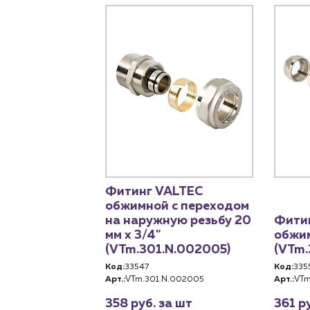
Фитинг VALTEC
обжимной с переходом
на наружную резьбу 20
Фити
мм х 3/4"
обжим
(VTm.301.N.002005)
(VTm.
Код:
33547
Код:
335
Арт.:
VTm.301.N.002005
Арт.:
VTm
358 руб. за шт
361 р