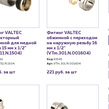
Услуги
Личный ка
Водоснабжение и теплоснабжение
нг VALTEC
Фитинг VALTEC
м
Сервис и обслуживание инженерных
Контакты
систем
екторный
обжимной с переходом
м магазинам
Контактные данные
мной для медной
на наружную резьбу 16
Доставка
 15 мм x 1/2"
мм х 1/2"
Наши партнёры
711.N.1504)
(VTm.301.N.001604)
ядным организациям
Портфолио
92
Код:
33545
ам
Чат-бот
.711.N.1504
Арт.:
VTm.301.N.001604
.лицам
Новости
б. за шт
221 руб. за шт
нии
Блог
9-79
sales@profpotok.ru