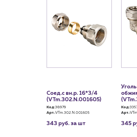
Уголь
Соед.с вн.р. 16*3/4
обжим
(VTm.302.N.001605)
(VTm.
Код:
38979
Код:
335
Арт.:
VTm.302.N.001605
Арт.:
VTm
343 руб. за шт
345 р