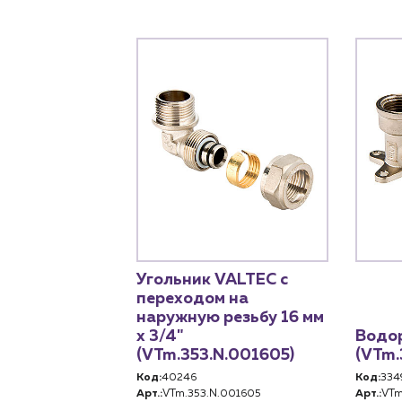
Угольник VALTEC с
переходом на
наружную резьбу 16 мм
х 3/4"
Водор
(VTm.353.N.001605)
(VTm.
Код:
40246
Код:
334
Арт.:
VTm.353.N.001605
Арт.:
VTm