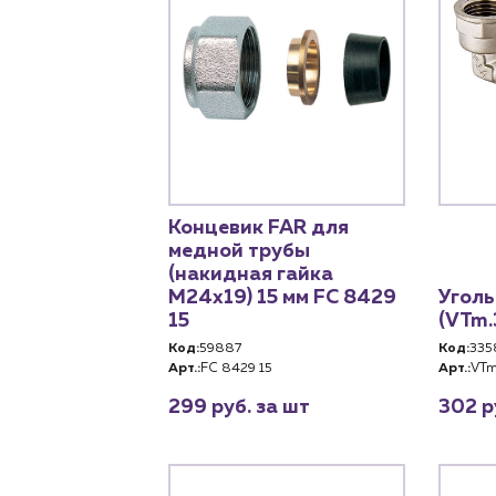
Концевик FAR для
медной трубы
(накидная гайка
M24x19) 15 мм FC 8429
Уголь
15
(VTm.
Код:
59887
Код:
335
Арт.:
FC 8429 15
Арт.:
VTm
299 руб. за шт
302 р