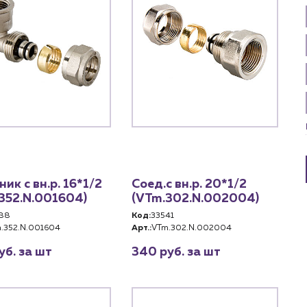
ник с вн.р. 16*1/2
Соед.с вн.р. 20*1/2
352.N.001604)
(VTm.302.N.002004)
88
Код:
33541
.352.N.001604
Арт.:
VTm.302.N.002004
уб. за шт
340 руб. за шт