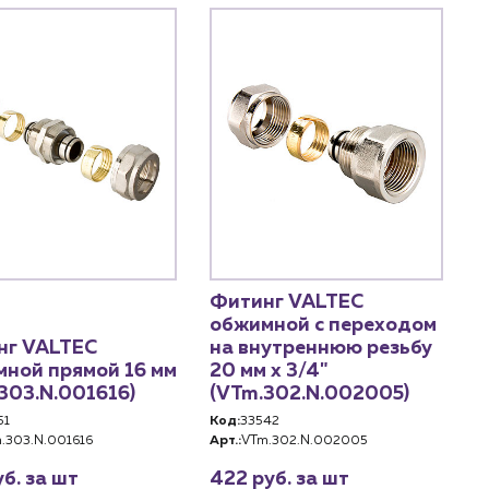
Фитинг VALTEC
обжимной с переходом
нг VALTEC
на внутреннюю резьбу
ной прямой 16 мм
20 мм х 3/4"
303.N.001616)
(VTm.302.N.002005)
51
Код:
33542
.303.N.001616
Арт.:
VTm.302.N.002005
уб. за шт
422 руб. за шт