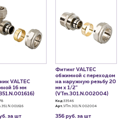
Фитинг VALTEC
обжимной с переходом
ник VALTEC
на наружную резьбу 20
ной 16 мм
мм х 1/2"
351.N.001616)
(VTm.301.N.002004)
78
Код:
33546
.351.N.001616
Арт.:
VTm.301.N.002004
уб. за шт
356 руб. за шт