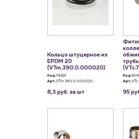
Каталог
Фити
Клиента
колл
Специализированны
Кольцо штуцерное из
обжи
EPDM 20
трубы
Застройщикам
(VTm.390.0.000020)
(VTc.
Снабженцам и подр
Код:
74619
Код:
654
Монтажным бригад
Арт.:
VTm.390.0.000020
Арт.:
VTc
Предприятиям и юр
8,3 руб. за шт
95 ру
О компа
История компании
+7 (918) 070-1