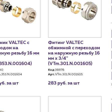
 18:00
г. Краснодар, ул. Российская, 63
ник VALTEC с
Фитинг VALTEC
ходом на
обжимной с переходом
ную резьбу 16 мм
на наружную резьбу 16
мм х 3/4"
353.N.001604)
(VTm.301.N.001605)
90
Код:
38978
.353.N.001604
Арт.:
VTm.301.N.001605
уб. за шт
283 руб. за шт