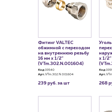
Пн – пт: 9:00 –
Фитинг VALTEC
Уголь
обжимной с переходом
пере
на внутреннюю резьбу
наруж
16 мм х 1/2"
х 1/2"
(VTm.302.N.001604)
(VTm.
Код:
33540
Код:
335
Арт.:
VTm.302.N.001604
Арт.:
VTm
239 руб. за шт
268 р