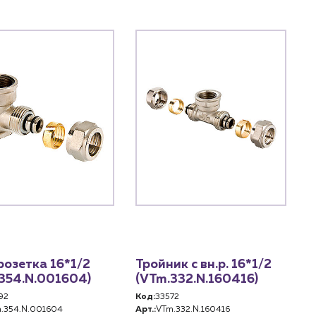
озетка 16*1/2
Тройник с вн.р. 16*1/2
354.N.001604)
(VTm.332.N.160416)
92
Код:
33572
.354.N.001604
Арт.:
VTm.332.N.160416